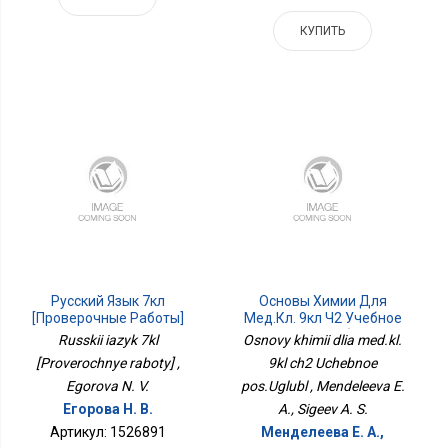
КУПИТЬ
Русский Язык 7кл
Основы Химии Для
[Проверочные Работы]
Мед.кл. 9кл Ч2 Учебное
Пос.Углубл
Russkii iazyk 7kl
Osnovy khimii dlia med.kl.
[Proverochnye raboty] ,
9kl ch2 Uchebnoe
Egorova N. V.
pos.Uglubl , Mendeleeva E.
Егорова Н. В.
A., Sigeev A. S.
Артикул: 1526891
Менделеева Е. А.,