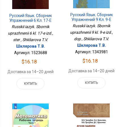
Русский Язык. Сборник
Русский Язык. Сборник
Упражнений 9 Кл. 9-Е
Упражнений 6 Кл. 17-Е
Изд., Доп
Изд., Стер
Russkii iazyk. Sbornik
Russkii iazyk. Sbornik
uprazhnenii 9 kl. 9-e izd.,
uprazhnenii 6 kl. 17-e izd.,
dop , Shkliarova T.V.
ster , Shkliarova T.V.
Шклярова Т.В.
Шклярова Т.В.
Артикул: 1343981
Артикул: 1523688
$16.18
$16.18
Доставка за 14–20 дней
Доставка за 14–20 дней
КУПИТЬ
КУПИТЬ