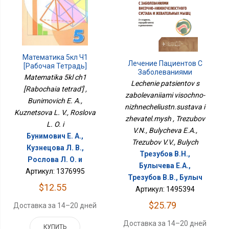
Математика 5кл Ч1
Лечение Пациентов С
[Рабочая Тетрадь]
Заболеваниями
Matematika 5kl ch1
Височно-
Lechenie patsientov s
[Rabochaia tetrad'] ,
Нижнечелюстн.сустава
zabolevaniiami visochno-
И Жевател.мыш
Bunimovich E. A.,
nizhnecheliustn.sustava i
Kuznetsova L. V., Roslova
zhevatel.mysh , Trezubov
L. O. i
V.N., Bulycheva E.A.,
Бунимович Е. А.,
Trezubov V.V., Bulych
Кузнецова Л. В.,
Трезубов В.Н.,
Рослова Л. О. и
Булычева Е.А.,
Артикул: 1376995
Трезубов В.В., Булыч
$12.55
Артикул: 1495394
$25.79
Доставка за 14–20 дней
Доставка за 14–20 дней
КУПИТЬ