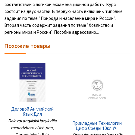
соответствии с логикой экзаменационной работы. Курс
состоит из двух частей. В первую часть включены типовые
задания по теме " Природа и население мира и России".
Вторая часть содержит задания по теме "Хозяйство и
регионы мира и России". Пособие адресовано...
Похожие товары
Деловой Английский
Язык Для
Менеджеров.Уч.пос
Delovoi angliiskii iazyk dlia
Прикладные Технологии
menedzherov.Uch.pos ,
Цифр Среды 10кл Уч.
Пос Баз
Gorodetskaia E.Ia.