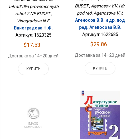
БУДЕТ
BUDET , Agenosov V.V. i dr.
Tetrad' dlia proverochnykh
pod red. Agenosova V.V.
rabot 2 NE BUDET ,
Агеносов В.В. и др. под
Vinogradova N.F.
ред. Агеносова В.В.
Виноградова Н.Ф.
Артикул: 1622685
Артикул: 1623325
$29.86
$17.53
Доставка за 14–20 дней
Доставка за 14–20 дней
КУПИТЬ
КУПИТЬ