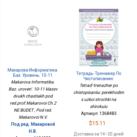
Макарова Информатика.
Тетрадь-Тренажер По
Баз. Уровень. 10-11
Чистописанию:
Классв Двух Частях Под
Makarova Informatika.
Переходим С Узкой
Tetrad'-trenazher po
Ред.проф.Макаровой
Строчки На Широкую
Baz. uroven'. 10-11 klassv
Ч.2 НЕ БУДЕТ
chistopisaniiu: perekhodim
dvukh chastiakh pod
s uzkoi strochki na
red.prof.Makarovoi Ch.2
shirokuiu
NE BUDET , Pod red.
Артикул: 1368483
Makarovoi N.V.
$15.11
Под ред. Макаровой
Н.В.
Доставка за 14–20 дней