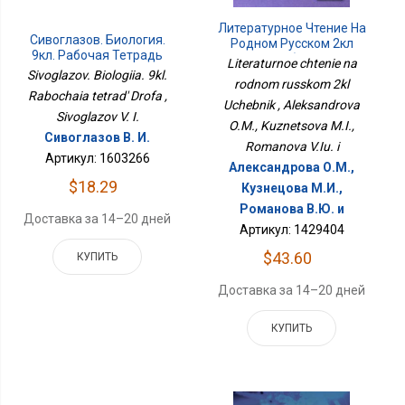
Литературное Чтение На
Сивоглазов. Биология.
Родном Русском 2кл
9кл. Рабочая Тетрадь
Учебник
Literaturnoe chtenie na
Дрофа
Sivoglazov. Biologiia. 9kl.
rodnom russkom 2kl
Rabochaia tetrad' Drofa ,
Uchebnik , Aleksandrova
Sivoglazov V. I.
O.M., Kuznetsova M.I.,
Сивоглазов В. И.
Romanova V.Iu. i
Артикул: 1603266
Александрова О.М.,
$18.29
Кузнецова М.И.,
Романова В.Ю. и
Доставка за 14–20 дней
Артикул: 1429404
$43.60
КУПИТЬ
Доставка за 14–20 дней
КУПИТЬ