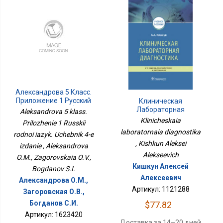
Александрова 5 Класс.
Приложение 1 Русский
Клиническая
Родной Язык. Учебник 4-
Лабораторная
Aleksandrova 5 klass.
Е Издание
Диагностика
Klinicheskaia
Prilozhenie 1 Russkii
laboratornaia diagnostika
rodnoi iazyk. Uchebnik 4-e
, Kishkun Aleksei
izdanie , Aleksandrova
Alekseevich
O.M., Zagorovskaia O.V.,
Кишкун Алексей
Bogdanov S.I.
Алексеевич
Александрова О.М.,
Артикул: 1121288
Загоровская О.В.,
Богданов С.И.
$77.82
Артикул: 1623420
Доставка за 14–20 дней