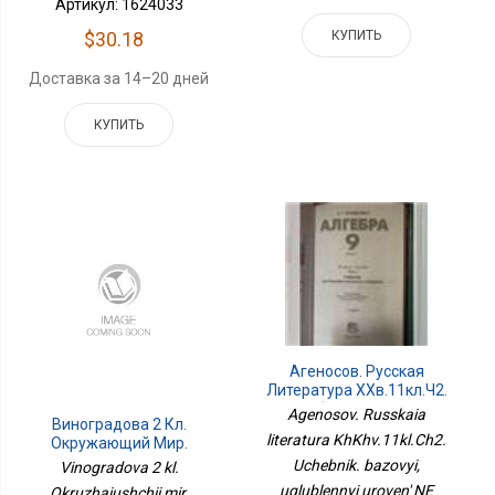
Артикул: 1624033
КУПИТЬ
$30.18
Доставка за 14–20 дней
КУПИТЬ
Агеносов. Русская
Литература ХХв.11кл.Ч2.
Учебник. Базовый,
Agenosov. Russkaia
Виноградова 2 Кл.
Углубленный Уровень
literatura KhKhv.11kl.Ch2.
Окружающий Мир.
НЕ БУДЕТ
Тетрадь Для
Uchebnik. bazovyi,
Vinogradova 2 kl.
Проверочных Работ 2 НЕ
uglublennyi uroven' NE
Okruzhaiushchii mir.