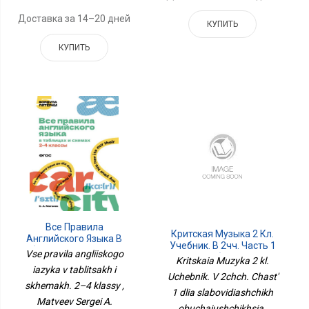
Доставка за 14–20 дней
КУПИТЬ
КУПИТЬ
Все Правила
Критская Музыка 2 Кл.
Английского Языка В
Учебник. В 2чч. Часть 1
Таблицах И Схемах. 2–4
Vse pravila angliiskogo
Для Слабовидящих
Kritskaia Muzyka 2 kl.
Классы
Обучающихся
iazyka v tablitsakh i
Uchebnik. V 2chch. Chast'
skhemakh. 2–4 klassy ,
1 dlia slabovidiashchikh
Matveev Sergei A.
obuchaiushchikhsia ,