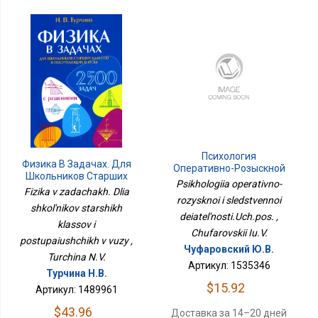
Психология
Физика В Задачах. Для
Оперативно-Розыскной
Школьников Старших
И Следственной
Psikhologiia operativno-
Классов И Поступающих
Fizika v zadachakh. Dlia
Деятельности.Уч.пос.
В Вузы
rozysknoi i sledstvennoi
shkol'nikov starshikh
deiatel'nosti.Uch.pos. ,
klassov i
Chufarovskii Iu.V.
postupaiushchikh v vuzy ,
Чуфаровский Ю.В.
Turchina N.V.
Артикул: 1535346
Турчина Н.В.
$15.92
Артикул: 1489961
$43.96
Доставка за 14–20 дней