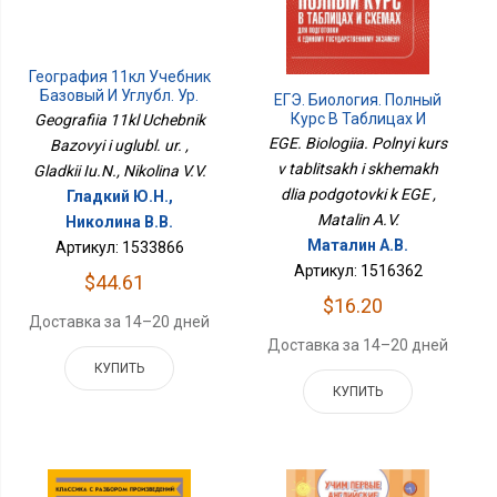
География 11кл Учебник
Базовый И Углубл. Ур.
ЕГЭ. Биология. Полный
Курс В Таблицах И
Geografiia 11kl Uchebnik
Схемах Для Подготовки
EGE. Biologiia. Polnyi kurs
Bazovyi i uglubl. ur. ,
К ЕГЭ
v tablitsakh i skhemakh
Gladkii Iu.N., Nikolina V.V.
dlia podgotovki k EGE ,
Гладкий Ю.Н.,
Matalin A.V.
Николина В.В.
Маталин А.В.
Артикул: 1533866
Артикул: 1516362
$44.61
$16.20
Доставка за 14–20 дней
Доставка за 14–20 дней
КУПИТЬ
КУПИТЬ