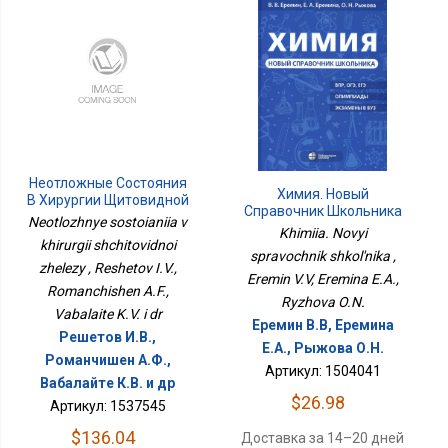
Неотложные Состояния
Химия. Новый
В Хирургии Щитовидной
Справочник Школьника
Железы
Neotlozhnye sostoianiia v
Khimiia. Novyi
khirurgii shchitovidnoi
spravochnik shkol'nika ,
zhelezy , Reshetov I.V.,
Eremin V.V, Eremina E.A.,
Romanchishen A.F.,
Ryzhova O.N.
Vabalaite K.V. i dr
Еремин В.В, Еремина
Решетов И.В.,
Е.А., Рыжова О.Н.
Романчишен А.Ф.,
Артикул: 1504041
Вабалайте К.В. и др
$26.98
Артикул: 1537545
$136.04
Доставка за 14–20 дней