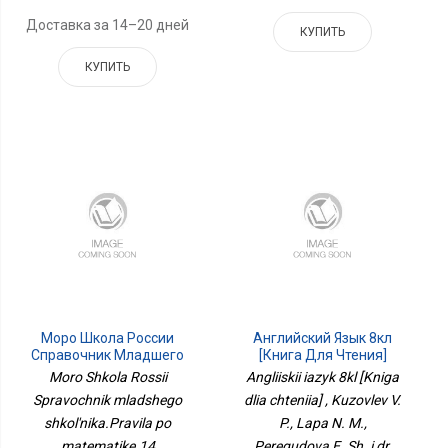
Доставка за 14–20 дней
КУПИТЬ
КУПИТЬ
Моро Школа России
Английский Язык 8кл
Справочник Младшего
[Книга Для Чтения]
Школьника.Правила По
Moro Shkola Rossii
Angliiskii iazyk 8kl [Kniga
Математике.14
Spravochnik mladshego
dlia chteniia] , Kuzovlev V.
Классы.ФП2022 Просв.
shkol'nika.Pravila po
P., Lapa N. M.,
matematike.14
Peregudova E. Sh. i dr.