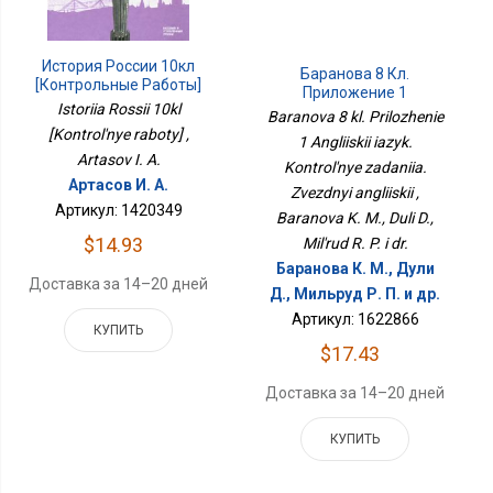
История России 10кл
Баранова 8 Кл.
[Контрольные Работы]
Приложение 1
Istoriia Rossii 10kl
Английский Язык.
Baranova 8 kl. Prilozhenie
Контрольные Задания.
[Kontrol'nye raboty] ,
1 Angliiskii iazyk.
Звёздный Английский
Artasov I. A.
Kontrol'nye zadaniia.
Артасов И. А.
Zvezdnyi angliiskii ,
Артикул: 1420349
Baranova K. M., Duli D.,
$14.93
Mil'rud R. P. i dr.
Баранова К. М., Дули
Доставка за 14–20 дней
Д., Мильруд Р. П. и др.
Артикул: 1622866
КУПИТЬ
$17.43
Доставка за 14–20 дней
КУПИТЬ