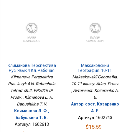
Климанова Перспектива
Максаковский
Рус. Язык 4 Кл. Рабочая
География. 10-11
Тетрадь Ч.2. ФП2019 ИП
Классы. Атлас. Просв.
Klimanova Perspektiva
Maksakovskii Geografiia.
Просв.
Rus. iazyk 4 kl. Rabochaia
10-11 klassy. Atlas. Prosv.
tetrad' ch.2. FP2019 IP
, Avtor-sost. Kozarenko A.
Prosv. , Klimanova L. F.,
E.
Babushkina T. V.
Автор-сост. Козаренко
Климанова Л. Ф.,
А. Е.
Бабушкина Т. В.
Артикул: 1602743
Артикул: 1602613
$15.59