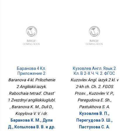
Баранова 4 Кл.
Кузовлев Англ. Язык 2
Приложение 2
Кл. В 2-Х Ч. Ч. 2. ФГОС
Английский Язык.
Просв.
Baranova 4 kl. Prilozhenie
Kuzovlev Angl. iazyk 2 kl. v
Рабочая Тетрадь. Часть
2 Angliiskii iazyk.
2-kh ch. Ch. 2. FGOS
1 Звёздный
Rabochaia tetrad'. Chast'
Английскийуглубл.
Prosv. , Kuzovlev V. P.,
1 Zvezdnyi angliiskiiuglubl.
Peregudova E. Sh.,
, Baranova K. M., Duli D.,
Pastukhova S. A.
Kopylova V. V. i dr.
Кузовлев В. П.,
Баранова К. М., Дули
Перегудова Э. Ш.,
Д., Копылова В. В. и др.
Пастухова С. А.