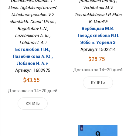
Obshchestvoznanie. 11
[Rabochaia tetrad'] ,
Пособие. В 2 Частях.
klass. Uglublennyi uroven'.
Часть 1Прос
Verbitskaia M.V.
Uchebnoe posobie. V 2
Tverdokhlebova I.P. Ebbs
chastiakh. Chast' 1Pros ,
B. Uorell E
Bogoliubov L.N.,
Вербицкая М.В.
Lazebnikova A. Iu.,
Твердохлебова И.П.
Lobanov I. A. i
Эббс Б. Уорелл Э
Боголюбов Л.Н.,
Артикул: 1502214
Лазебникова А. Ю.,
$28.75
Лобанов И. А. и
Доставка за 14–20 дней
Артикул: 1602975
$43.65
КУПИТЬ
Доставка за 14–20 дней
КУПИТЬ