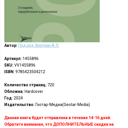
Автор:
Под ред. Верткин А.Л.
Артикул:
1455896
SKU:
VV1455896
ISBN:
9785423504212
Количество страниц:
720
Обложка:
Hardcover
Год:
2024
Издательство:
Гэотар-Медиа(Geotar-Media)
Данная книга будет отправлена в течение 14-16 дней.
Обратите внимание, что ДОПОЛНИТЕЛЬНЫЕ скидки на