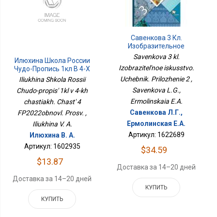
Савенкова 3 Кл.
Изобразительное
Искусство. Учебник.
Savenkova 3 kl.
Илюхина Школа России
Приложение 2
Izobrazitel'noe iskusstvo.
Чудо-Пропись 1кл В 4-Х
Частях. Часть 4
Uchebnik. Prilozhenie 2 ,
Iliukhina Shkola Rossii
ФП2022обновл. Просв.
Savenkova L.G.,
Chudo-propis' 1kl v 4-kh
Ermolinskaia E.A.
chastiakh. Chast' 4
Савенкова Л.Г.,
FP2022obnovl. Prosv. ,
Ермолинская Е.А.
Iliukhina V. A.
Артикул: 1622689
Илюхина В. А.
Артикул: 1602935
$34.59
$13.87
Доставка за 14–20 дней
Доставка за 14–20 дней
КУПИТЬ
КУПИТЬ