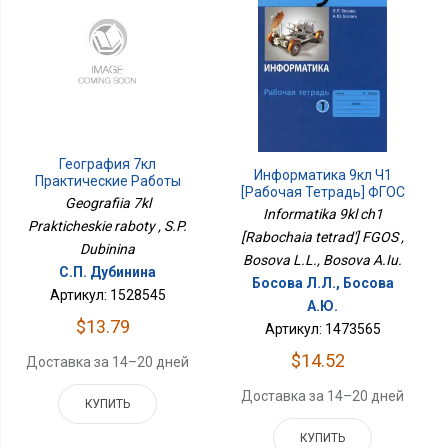
География 7кл
Информатика 9кл Ч1
Практические Работы
[Рабочая Тетрадь] ФГОС
Geografiia 7kl
Informatika 9kl ch1
Prakticheskie raboty , S.P.
[Rabochaia tetrad'] FGOS ,
Dubinina
Bosova L.L., Bosova A.Iu.
С.П. Дубинина
Босова Л.Л., Босова
Артикул: 1528545
А.Ю.
$13.79
Артикул: 1473565
$14.52
Доставка за 14–20 дней
Доставка за 14–20 дней
КУПИТЬ
КУПИТЬ