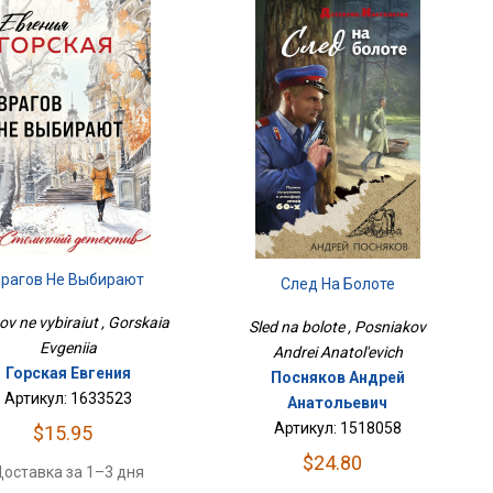
Врагов Не Выбирают
След На Болоте
ov ne vybiraiut , Gorskaia
Sled na bolote , Posniakov
Evgeniia
Andrei Anatol'evich
Горская Евгения
Посняков Андрей
Артикул: 1633523
Анатольевич
Артикул: 1518058
$15.95
$24.80
оставка за 1–3 дня