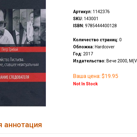
Артикул:
1142376
SKU:
143001
ISBN:
9785444400128
Количество страниц:
0
Обложка:
Hardcover
Год:
2017
Издательство:
Вече 2000, М(V
Ваша цена:
$19.95
Not In Stock
я аннотация