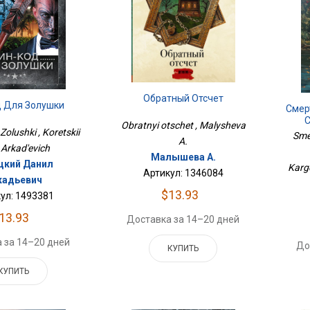
Обратный Отсчет
д Для Золушки
Смер
С
Obratnyi otschet , Malysheva
Zolushki , Koretskii
Sme
A.
 Arkad'evich
Малышева А.
цкий Данил
Karg
Артикул: 1346084
кадьевич
$13.93
ул: 1493381
13.93
Доставка за 14–20 дней
 за 14–20 дней
До
КУПИТЬ
КУПИТЬ