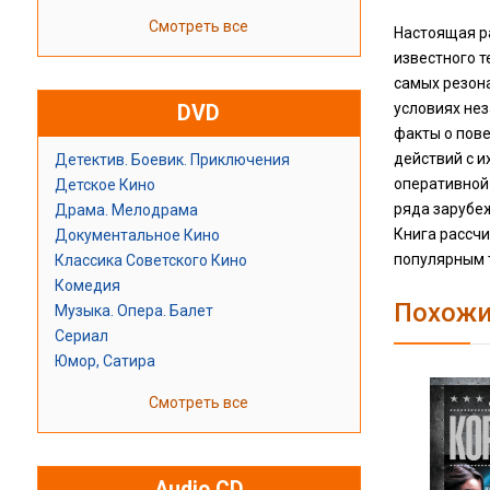
Смотреть все
Настоящая р
известного 
самых резона
условиях нез
DVD
факты о пов
действий с и
Детектив. Боевик. Приключения
оперативной
Детское Кино
ряда зарубе
Драма. Мелодрама
Книга рассчи
Документальное Кино
популярным т
Классика Советского Кино
Комедия
Похожи
Музыка. Опера. Балет
Сериал
Юмор, Сатира
Смотреть все
Audio CD