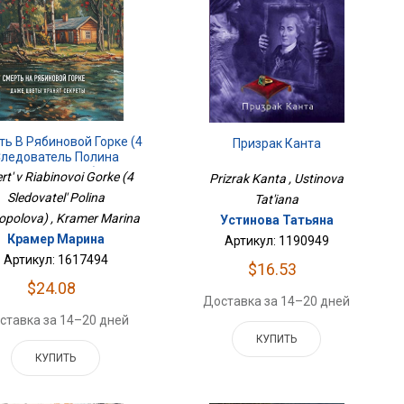
ть В Рябиновой Горке (4
Призрак Канта
ледователь Полина
Каргополова)
rt' v Riabinovoi Gorke (4
Prizrak Kanta , Ustinova
Sledovatel' Polina
Tat'iana
opolova) , Kramer Marina
Устинова Татьяна
Крамер Марина
Артикул: 1190949
Артикул: 1617494
$16.53
$24.08
Доставка за 14–20 дней
ставка за 14–20 дней
КУПИТЬ
КУПИТЬ