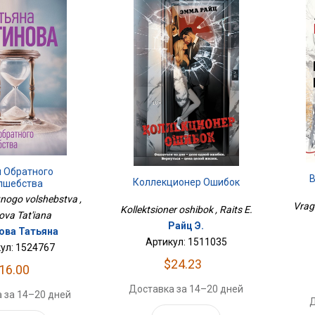
н Обратного
Коллекционер Ошибок
лшебства
nogo volshebstva ,
Vrag
Kollektsioner oshibok , Raits E.
ova Tat'iana
Райц Э.
ова Татьяна
Артикул: 1511035
ул: 1524767
$24.23
16.00
Доставка за 14–20 дней
 за 14–20 дней
Д