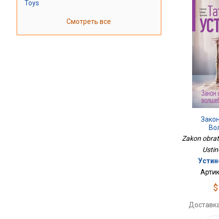
Toys
Смотреть все
Зако
Во
Zakon obrat
Ustin
Устин
Артик
$
Доставка