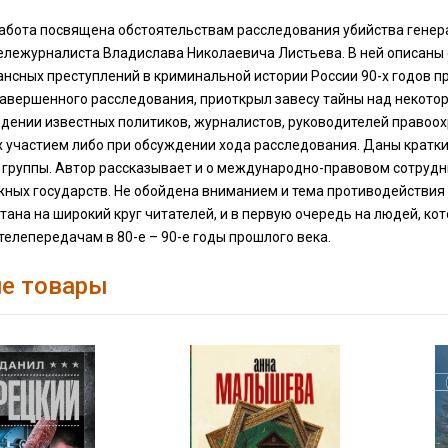
абота посвящена обстоятельствам расследования убийства генер
тележурналиста Владислава Николаевича Листьева. В ней описаны
нсных преступлений в криминальной истории России 90-х годов пр
авершенного расследования, приоткрыл завесу тайны над некотор
едении известных политиков, журналистов, руководителей правоо
х участием либо при обсуждении хода расследования. Даны кратк
 группы. Автор рассказывает и о международно-правовом сотруд
жных государств. Не обойдена вниманием и тема противодействия
тана на широкий круг читателей, и в первую очередь на людей, к
елепередачам в 80-е – 90-е годы прошлого века.
е товары