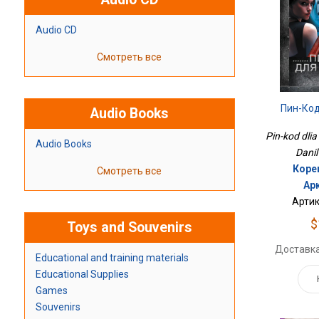
Audio CD
Смотреть все
Пин-Ко
Audio Books
Pin-kod dlia 
Audio Books
Danil
Коре
Смотреть все
Ар
Артик
$
Toys and Souvenirs
Доставка
Educational and training materials
Educational Supplies
Games
Souvenirs