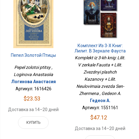
Комплект Из 3-Х Книг:
Лилит. В Зеркале Фауста
Пепел Золотой Птицы
+ Лилит. Звездный Плащ
Komplekt iz 3-kh knig: Lilit.
Казановы + Лилит.
V zerkale Fausta + Lilit.
Неуловимая Звезда
Pepel zolotoi ptitsy ,
Zvezdnyi plashch
Сен-Жермена
Loginova Anastasiia
Kazanovy + Lilit.
Логинова Анастасия
Neulovimaia zvezda Sen-
Артикул: 1616426
Zhermena , Gedeon A.
$23.53
Гедеон А.
Артикул: 1551161
Доставка за 14–20 дней
$47.12
КУПИТЬ
Доставка за 14–20 дней