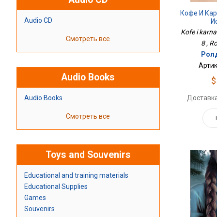
Кофе И Ка
Audio CD
И
Kofe i karnav
Смотреть все
8 , R
Ролд
Артик
Audio Books
$
Доставка
Audio Books
Смотреть все
Toys and Souvenirs
Educational and training materials
Educational Supplies
Games
Souvenirs