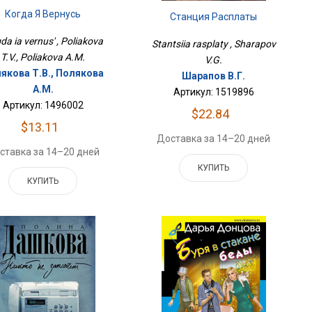
Когда Я Вернусь
Станция Расплаты
da ia vernus' , Poliakova
Stantsiia rasplaty , Sharapov
T.V., Poliakova A.M.
V.G.
якова Т.В., Полякова
Шарапов В.Г.
А.М.
Артикул: 1519896
Артикул: 1496002
$22.84
$13.11
Доставка за 14–20 дней
ставка за 14–20 дней
КУПИТЬ
КУПИТЬ