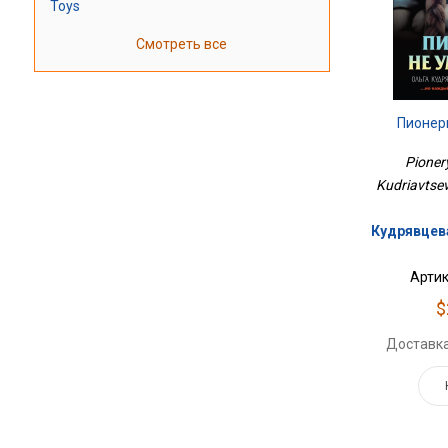
Toys
Смотреть все
Пионер
Pionery
Kudriavtse
Кудрявцева
Артик
$
Доставка