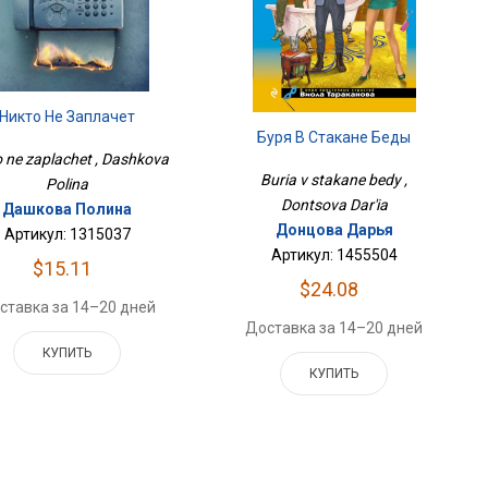
Никто Не Заплачет
Буря В Стакане Беды
o ne zaplachet , Dashkova
Buria v stakane bedy ,
Polina
Dontsova Dar'ia
Дашкова Полина
Донцова Дарья
Артикул: 1315037
Артикул: 1455504
$15.11
$24.08
ставка за 14–20 дней
Доставка за 14–20 дней
КУПИТЬ
КУПИТЬ