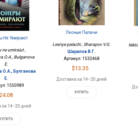
Лесные Палачи
ы Не Умирают
Lesnye palachi , Sharapov V.G.
Nikt
 ne umiraiut ,
Шарапов В.Г.
va O.A., Bulganova
Артикул: 1532468
E.
$13.35
 О.А., Булганова
Е.
Доставка за 14–20 дней
ул: 1550989
До
КУПИТЬ
24.08
 за 14–20 дней
КУПИТЬ