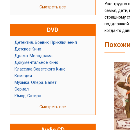
Уже трудно п
Смотреть все
семья, дети,
страшному ст
поддержкой к
DVD
когда-то дав
Детектив. Боевик. Приключения
Похожи
Детское Кино
Драма. Мелодрама
Документальное Кино
Классика Советского Кино
Комедия
Музыка. Опера. Балет
Сериал
Юмор, Сатира
Смотреть все
Audio CD