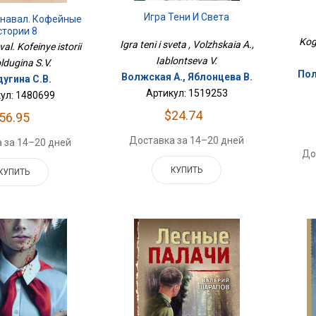
Игра Тени И Света
рнавал. Кофейные
стории 8
Kog
Igra teni i sveta , Volzhskaia A.,
al. Kofeinye istorii
Iablontseva V.
oldugina S.V.
Пол
Волжская А., Яблонцева В.
угина С.В.
Артикул: 1519253
ул: 1480699
$24.74
56.95
Доставка за 14–20 дней
 за 14–20 дней
До
КУПИТЬ
КУПИТЬ