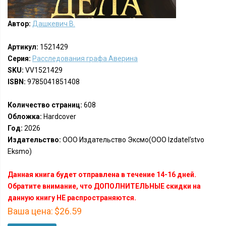
Автор:
Дашкевич В.
Артикул:
1521429
Серия:
Расследования графа Аверина
SKU:
VV1521429
ISBN:
9785041851408
Количество страниц:
608
Обложка:
Hardcover
Год:
2026
Издательство:
ООО Издательство Эксмо(OOO Izdatel'stvo
Eksmo)
Данная книга будет отправлена в течение 14-16 дней.
Обратите внимание, что ДОПОЛНИТЕЛЬНЫЕ скидки на
данную книгу НЕ распространяются.
Ваша цена:
$26.59