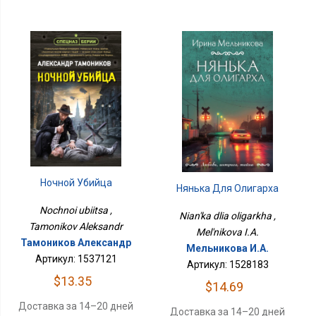
Ночной Убийца
Нянька Для Олигарха
Nochnoi ubiitsa ,
Nian'ka dlia oligarkha ,
Tamonikov Aleksandr
Mel'nikova I.A.
Тамоников Александр
Мельникова И.А.
Артикул: 1537121
Артикул: 1528183
$13.35
$14.69
Доставка за 14–20 дней
Доставка за 14–20 дней