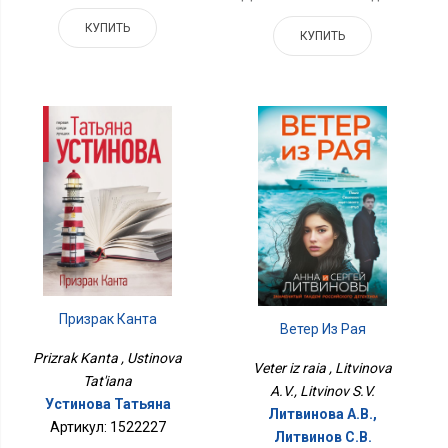
КУПИТЬ
КУПИТЬ
Призрак Канта
Ветер Из Рая
Prizrak Kanta , Ustinova
Veter iz raia , Litvinova
Tat'iana
A.V., Litvinov S.V.
Устинова Татьяна
Литвинова А.В.,
Артикул: 1522227
Литвинов С.В.