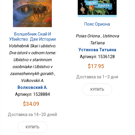
Пояс Ориона
Волшебник Скай И
Poias Oriona , Ustinova
Убийство. Две Истории
Tat'iana
В Одном Томе: Убийство
Volshebnik Skai i ubiistvo.
В Старинном Особняке И
Устинова Татьяна
Dve istorii v odnom tome:
Убийство В
Артикул: 1536128
Заснеженных Горах
Ubiistvo v starinnom
$17.95
osobniake i Ubiistvo v
zasnezhennykh gorakh ,
Доставка за 1–3 дня
Volkovskii A.
Волковский А.
КУПИТЬ
Артикул: 1528884
$34.09
Доставка за 14–20 дней
КУПИТЬ