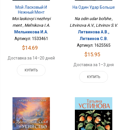
Мой Ласковый И
На Один Удар Больше
Нежный Мент
Moi laskovyi i nezhnyi
Na odin udar bol'she ,
ment , Mel'nikova I.A.
Litvinova A.V., Litvinov S.V.
Мельникова И.А.
Литвинова А.В.,
Артикул: 1533461
Литвинов С.В.
Артикул: 1625565
$14.69
$15.95
Доставка за 14–20 дней
Доставка за 1–3 дня
КУПИТЬ
КУПИТЬ