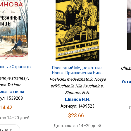
анные Страницы
Последний Медвежатник.
Chuzh
Новые Приключения Нила
Кручинина
nnye stranitsy ,
Poslednii medvezhatnik. Novye
Усти
ova Tat'iana
prikliucheniia Nila Kruchinina ,
ова Татьяна
Shpanov N.N.
ул: 1539208
Шпанов Н.Н.
Артикул: 1499523
14.42
Д
$23.66
 за 14–20 дней
Доставка за 14–20 дней
КУПИТЬ