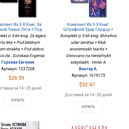
плект Из 3-Х Книг. За
Комплект Из 3-Х Книг:
кой Тенью Лета + Под
Штрафной Удар Сердца +
дным Светом Страха +
Клуб Анонимных Цариц +
ekt iz 3-kh knig. Za legkoi
Komplekt iz 3-kh knig: Shtrafnoi
д Доброй Улыбкой Зла
Основано На Нереальных
n'iu leta + Pod blednym
udar serdtsa + Klub
Событиях
om strakha + Pod dobroi
anonimnykh tsarits +
oi zla , Gorskaia Evgeniia
Osnovano na nereal'nykh
Горская Евгения
sobytiiakh , Vinter A.
Артикул: 1537258
Винтер А.
Артикул: 1619173
$26.59
$52.47
ставка за 14–20 дней
Доставка за 14–20 дней
КУПИТЬ
КУПИТЬ