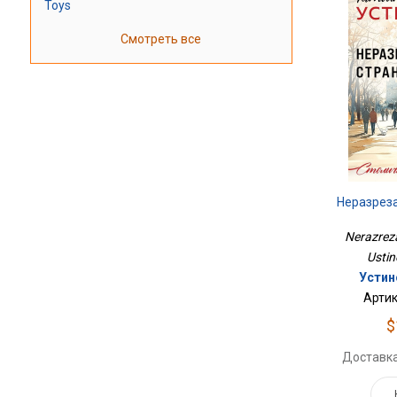
Toys
Смотреть все
Неразрез
Nerazreza
Ustin
Устин
Артик
$
Доставка