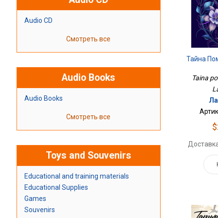
Audio CD
Смотреть все
Тайна По
Audio Books
Taina pom
L
Audio Books
Ла
Артик
Смотреть все
$
Доставка
Toys and Souvenirs
Educational and training materials
Educational Supplies
Games
Souvenirs