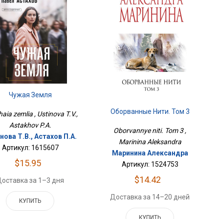
Чужая Земля
Оборванные Нити. Том 3
aia zemlia , Ustinova T.V.,
Astakhov P.A.
Oborvannye niti. Tom 3 ,
нова Т.В., Астахов П.А.
Marinina Aleksandra
Артикул: 1615607
Маринина Александра
$15.95
Артикул: 1524753
$14.42
оставка за 1–3 дня
Доставка за 14–20 дней
КУПИТЬ
КУПИТЬ