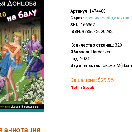
Артикул:
1474408
Серия:
Иронический детектив
SKU:
166362
ISBN:
9785042020292
Количество страниц:
320
Обложка:
Hardcover
Год:
2024
Издательство:
Эксмо, М(Eksm
Ваша цена:
$29.95
Not In Stock
я аннотация