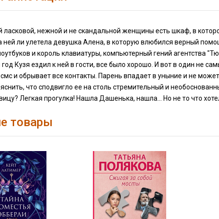
й ласковой, нежной и не скандальной женщины есть шкаф, в кото
на ней ли улетела девушка Алена, в которую влюбился верный по
оутбуков и король клавиатуры, компьютерный гений агентства "Тюх
и год Кузя ездил к ней в гости, все было хорошо. И вот в один не
мс и обрывает все контакты. Парень впадает в уныние и не може
яснить, что сподвигло ее на столь стремительный и необоснованн
ицу? Легкая прогулка! Нашла Дашенька, нашла... Но не то что хотел
е товары