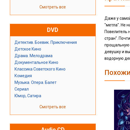
Смотреть все
Даже у само
"метла". Не 
DVD
Повелитель н
стран". Почт
Детектив. Боевик. Приключения
прощальную с
Детское Кино
девушку и вы
Драма. Мелодрама
вздорную дев
Документальное Кино
Классика Советского Кино
Похожи
Комедия
Музыка. Опера. Балет
Сериал
Юмор, Сатира
Смотреть все
Audio CD