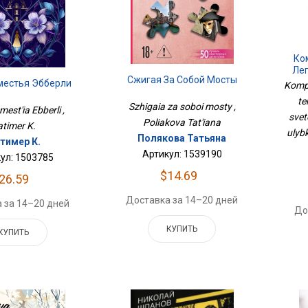
Ком
Лег
Сжигая За Собой Мосты
Бле
местья Эбберли
Kompl
По
te
Szhigaia za soboi mosty ,
est'ia Ebberli ,
svet
Poliakova Tat'iana
atimer K.
ulybk
Полякова Татьяна
тимер К.
Артикул: 1539190
ул: 1503785
$14.69
26.59
Доставка за 14–20 дней
 за 14–20 дней
До
КУПИТЬ
КУПИТЬ