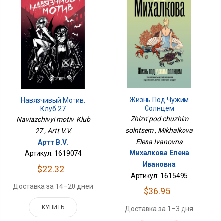
Жизнь Под Чужим
Навязчивый Мотив.
Солнцем
Клуб 27
Zhizn' pod chuzhim
Naviazchivyi motiv. Klub
solntsem , Mikhalkova
27 , Artt V.V.
Elena Ivanovna
Артт В.V.
Михалкова Елена
Артикул: 1619074
Ивановна
$22.32
Артикул: 1615495
Доставка за 14–20 дней
$36.95
КУПИТЬ
Доставка за 1–3 дня