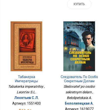
КУПИТЬ
Табакерка
Следователь По Особо
Императрицы
Секретным Делам
Tabakerka imperatritsy ,
Sledovatel' po osobo
Leont'ev S.L.
sekretnym delam ,
Леонтьев С.Л.
Belolipetskaia A.
Артикул: 1551400
Белолипецкая А.
Артикул: 1619077