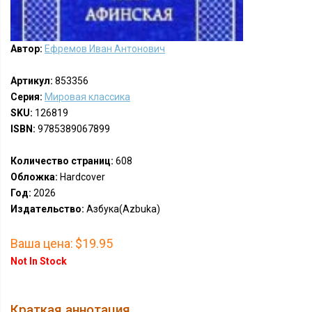
Автор:
Ефремов Иван Антонович
Артикул:
853356
Серия:
Мировая классика
SKU:
126819
ISBN:
9785389067899
Количество страниц:
608
Обложка:
Hardcover
Год:
2026
Издательство:
Азбука(Azbuka)
Ваша цена:
$19.95
Not In Stock
Краткая аннотация