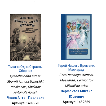
Герой Нашего Времени.
Тысяча Одна Страсть.
Маскарад
Сборник
Юмористических
Geroi nashego vremeni.
Tysiacha odna strast'.
Рассказов
Maskarad , Lermontov
Sbornik iumoristicheskikh
Mikhail Iur'evich
rasskazov , Chekhov
Лермонтов Михаил
Anton Pavlovich
Юрьевич
Чехов Антон Павлович
Артикул: 1452669
Артикул: 1489970