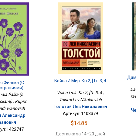
Дам
Война И Мир. Кн.2, [тт. 3, 4
я Фиалка (с
страциями)
Da
Voina i mir. Kn.2, [tt. 3, 4 ,
aia fialka (s
ra
Tolstoi Lev Nikolaevich
tsiiami) , Kuprin
Толстой Лев Николаевич
ndr Ivanovich
Че
Артикул: 1408379
н Александр
$14.85
ванович
ул: 1422747
Доставка за 14–20 дней