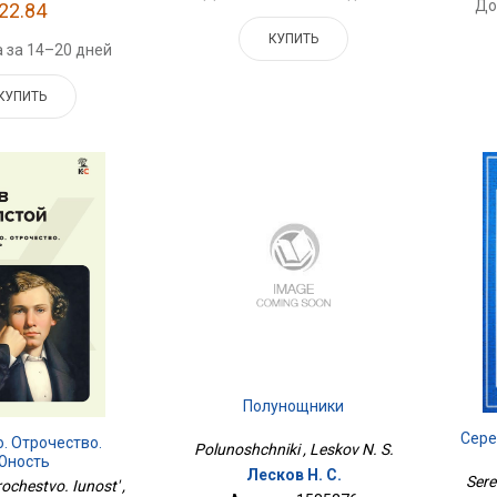
До
22.84
КУПИТЬ
 за 14–20 дней
КУПИТЬ
Полунощники
Сере
. Отрочество.
Polunoshchniki , Leskov N. S.
Юность
Лесков Н. С.
Sere
ochestvo. Iunost' ,