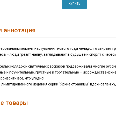
КУПИТЬ
я аннотация
верованиям момент наступления нового года ненадолго стирает г
еса – люди грезят наяву, заглядывают в будущее и спорят с чертом
елых колядок и святочных рассказов поддерживали многие русские
ые и поучительные, грустные и трогательные – их рождественски
роизойти все, что угодно!
о лимитированного издания серии "Яркие страницы" вдохновлен 
е товары