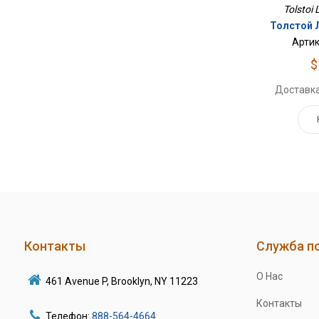
Tolstoi 
Толстой 
Артик
$
Доставка
Контакты
Служба п
О Нас
461 Avenue P, Brooklyn, NY 11223
Контакты
Телефон:
888-564-4664