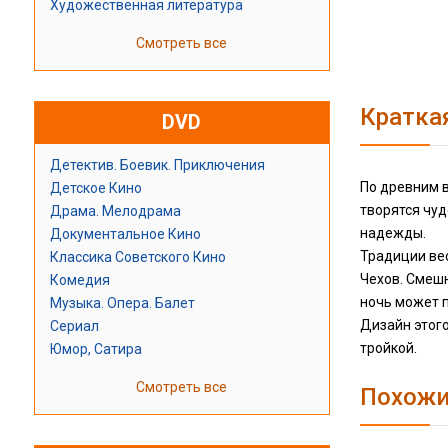
Художественная литература
Смотреть все
Кратка
DVD
Детектив. Боевик. Приключения
По древним 
Детское Кино
творятся чуд
Драма. Мелодрама
надежды.
Документальное Кино
Традиции вес
Классика Советского Кино
Чехов. Смешн
Комедия
ночь может п
Музыка. Опера. Балет
Дизайн этог
Сериал
тройкой.
Юмор, Сатира
Смотреть все
Похожи