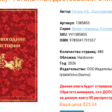
Автор:
Гоголь Н.В., Достоевский
Артикул:
1385855
Серия:
Яркие страницы. Колле
SKU:
VV1385855
ISBN:
9785041731557
Количество страниц:
480
Обложка:
Hardcover
Год:
2026
Издательство:
ООО Издатель
Izdatel'stvo Eksmo)
Данная книга будет отправлен
Обратите внимание, что ДО
на данную книгу НЕ распрост
Ваша цена:
$25.34