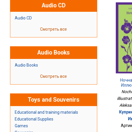
Audio CD
Audio CD
Смотреть все
Audio Books
Audio Books
Смотреть все
Ночна
Иллю
Nochn
illiustra
Toys and Souvenirs
Aleksa
Купри
Educational and training materials
И
Educational Supplies
Артик
Games