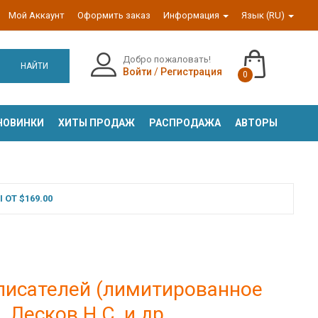
Мой Аккаунт
Оформить заказ
Информация
Язык (RU)
Добро пожаловать!
НАЙТИ
Войти
/
Регистрация
0
НОВИНКИ
ХИТЫ ПРОДАЖ
РАСПРОДАЖА
АВТОРЫ
ОТ $169.00
 писателей (лимитированное
, Лесков Н.С. и др.