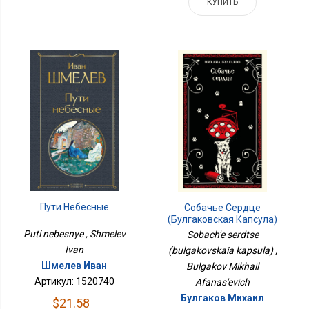
КУПИТЬ
Пути Небесные
Собачье Сердце
(булгаковская Капсула)
Puti nebesnye , Shmelev
Sobach'e serdtse
Ivan
(bulgakovskaia kapsula) ,
Шмелев Иван
Bulgakov Mikhail
Артикул: 1520740
Afanas'evich
Булгаков Михаил
$21.58