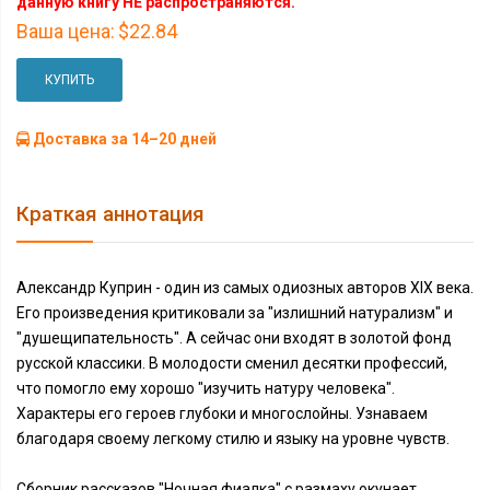
данную книгу НЕ распространяются.
Ваша цена:
$22.84
КУПИТЬ
Доставка за 14–20 дней
Краткая аннотация
Александр Куприн - один из самых одиозных авторов XIX века.
Его произведения критиковали за "излишний натурализм" и
"душещипательность". А сейчас они входят в золотой фонд
русской классики. В молодости сменил десятки профессий,
что помогло ему хорошо "изучить натуру человека".
Характеры его героев глубоки и многослойны. Узнаваем
благодаря своему легкому стилю и языку на уровне чувств.
Сборник рассказов "Ночная фиалка" с размаху окунает