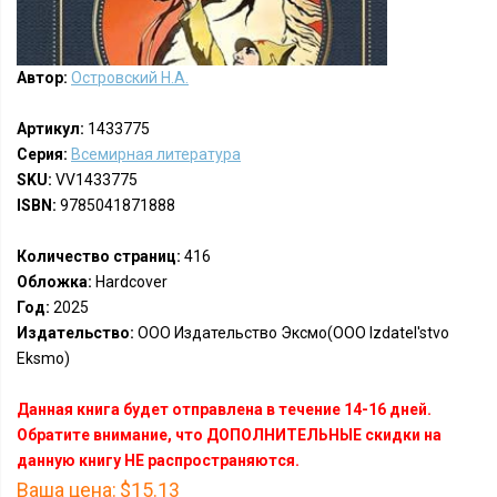
Автор:
Островский Н.А.
Артикул:
1433775
Серия:
Всемирная литература
SKU:
VV1433775
ISBN:
9785041871888
Количество страниц:
416
Обложка:
Hardcover
Год:
2025
Издательство:
ООО Издательство Эксмо(OOO Izdatel'stvo
Eksmo)
Данная книга будет отправлена в течение 14-16 дней.
Обратите внимание, что ДОПОЛНИТЕЛЬНЫЕ скидки на
данную книгу НЕ распространяются.
Ваша цена:
$15.13