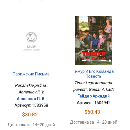
Тимур И Его Команда:
Парижские Письма
Повесть
Timur i ego komanda:
Parizhskie pis'ma ,
povest' , Gaidar Arkadii
Annenkov P. V.
Гайдар Аркадий
Анненков П. В.
Артикул: 1504942
Артикул: 1583958
$60.43
$30.82
Доставка за 14–20 дней
Доставка за 14–20 дней