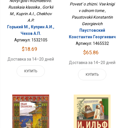
Novyi god i Rozhdestvo.
Povest' o zhizni. Vse knigi
Russkaia klassika , Gor'kii
v odnom tome ,
M., Kuprin A.I., Chekhov
Paustovskii Konstantin
A.P.
Georgievich
Горький М., Куприн А.И.,
Паустовский
Чехов А.П.
Константин Георгиевич
Артикул: 1532105
Артикул: 1465532
$18.69
$65.86
Доставка за 14–20 дней
Доставка за 14–20 дней
КУПИТЬ
КУПИТЬ