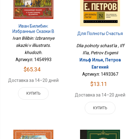
Иван Билибин:
Избранные Сказки В
Для Полноты Счастья
Иллюстрац. Худож.
Ivan Bilibin: Izbrannye
skazki v illiustrats.
Dlia polnoty schast'ia , Il'f
khudozh.
Il'ia, Petrov Evgenii
Артикул: 1454993
Ильф Илья, Петров
Евгений
$65.34
Артикул: 1493367
Доставка за 14–20 дней
$13.11
КУПИТЬ
Доставка за 14–20 дней
КУПИТЬ