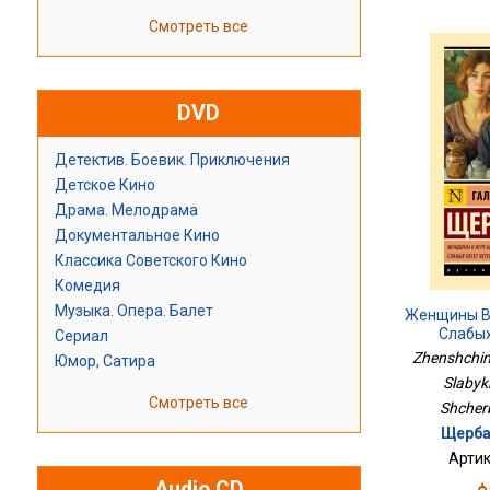
Смотреть все
DVD
Детектив. Боевик. Приключения
Детское Кино
Драма. Мелодрама
Документальное Кино
Классика Советского Кино
Комедия
Музыка. Опера. Балет
Женщины В 
Слабых
Сериал
Zhenshchiny
Юмор, Сатира
Slabykh
Смотреть все
Shcher
Щерба
Артик
Audio CD