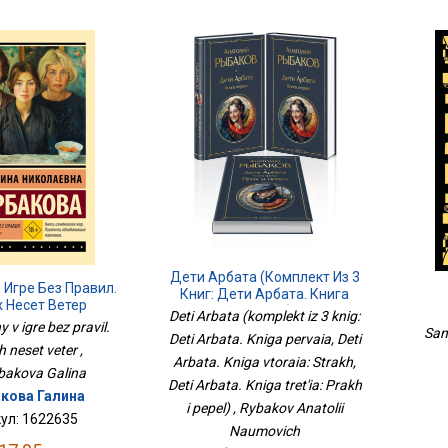
Дети Арбата (комплект Из 3
Игре Без Правил.
Книг: Дети Арбата. Книга
 Несет Ветер
Первая, Дети Арбата. Книга
Deti Arbata (komplekt iz 3 knig:
 v igre bez pravil.
Вторая: Страх, Дети Арбата.
San
Deti Arbata. Kniga pervaia, Deti
Книга Третья: Прах И Пепел)
 neset veter ,
Arbata. Kniga vtoraia: Strakh,
bakova Galina
Deti Arbata. Kniga tret'ia: Prakh
кова Галина
i pepel) , Rybakov Anatolii
ул: 1622635
Naumovich