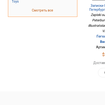
Toys
Записки
Петербург
Смотреть все
Иллю
Zapiski 
Peterbur
illiustratsii
Va
Гого
Ва
Артик
$
Достав