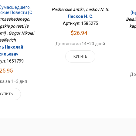
 Сумасшедшего.
Pecherskie antiki , Leskov N. S.
ские Повести (с
(б
Лесков Н. С.
страциями)
sumasshedshego.
Belai
Артикул: 1585275
gskie povesti (s
kap
$26.94
ami) , Gogol' Nikolai
sil'evich
Доставка за 14–20 дней
ль Николай
сильевич
КУПИТЬ
ул: 1651799
25.95
До
ка за 1–3 дня
КУПИТЬ