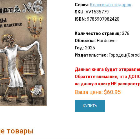
Серия:
Классика в подарок
SKU:
VV1535779
ISBN:
9785907982420
Количество страниц:
376
Обложка:
Hardcover
Год:
2025
Издательство:
Городец(Gorod
Данная книга будет отправлен
Обратите внимание, что ДО
на данную книгу НЕ распрост
Ваша цена:
$60.95
КУПИТЬ
е товары