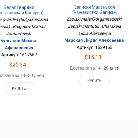
Записки Маленькой
Белая Гвардия
Гимназистки. Записки
улгаковская Капсула)
Институтки
Zapiski malen'koi gimnazistki.
a gvardiia (bulgakovskaia
Zapiski institutki , Charskaia
sula) , Bulgakov Mikhail
Lidiia Alekseevna
Afanas'evich
Чарская Лидия Алексеевна
Булгаков Михаил
Артикул: 1539165
Афанасьевич
Артикул: 1617657
$15.13
$25.34
Доставка за 14–20 дней
ставка за 14–20 дней
КУПИТЬ
КУПИТЬ