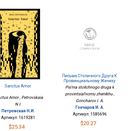
Письма Столичного Друга К
Провинциальному Жениху
Sanctus Amor
Pis'ma stolichnogo druga k
provintsial'nomu zhenikhu ,
ctus Amor , Petrovskaia
Goncharov I. A.
N.I.
Гончаров И. А.
Петровская Н.И.
Артикул: 1585696
Артикул: 1619281
$20.27
$25.34