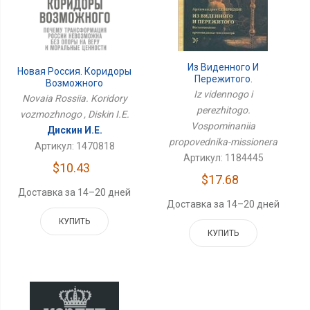
Из Виденного И
Новая Россия. Коридоры
Пережитого.
Возможного
Воспоминания
Iz vidennogo i
Novaia Rossiia. Koridory
Проповедника-
perezhitogo.
Миссионера
vozmozhnogo , Diskin I.E.
Vospominaniia
Дискин И.Е.
propovednika-missionera
Артикул: 1470818
Артикул: 1184445
$10.43
$17.68
Доставка за 14–20 дней
Доставка за 14–20 дней
КУПИТЬ
КУПИТЬ