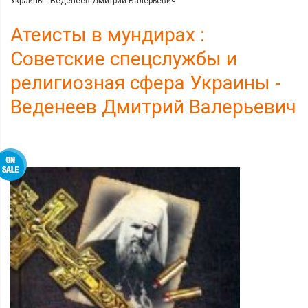
Украины - Веденеев Дмитрий Валерьевич
Атеисты в мундирах :
Советские спецслужбы и
религиозная сфера Украины -
Веденеев Дмитрий Валерьевич