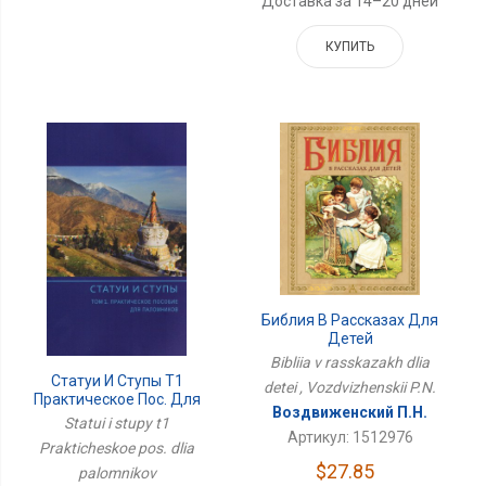
Доставка за 14–20 дней
КУПИТЬ
Библия В Рассказах Для
Детей
Bibliia v rasskazakh dlia
Статуи И Ступы Т1
detei , Vozdvizhenskii P.N.
Практическое Пос. Для
Воздвиженский П.Н.
Паломников
Statui i stupy t1
Артикул: 1512976
Prakticheskoe pos. dlia
$27.85
palomnikov