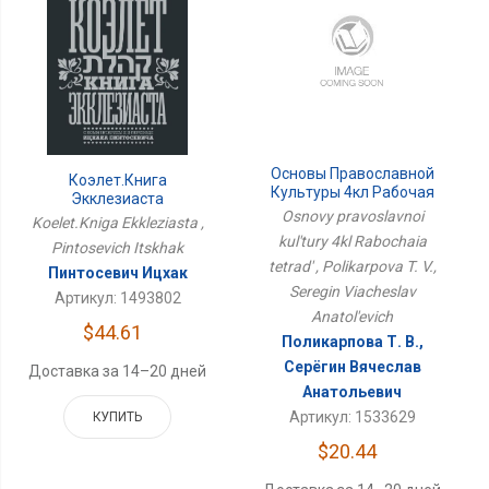
Основы Православной
Коэлет.Книга
Культуры 4кл Рабочая
Экклезиаста
Тетрадь
Osnovy pravoslavnoi
Koelet.Kniga Ekkleziasta ,
kul'tury 4kl Rabochaia
Pintosevich Itskhak
tetrad' , Polikarpova T. V.,
Пинтосевич Ицхак
Seregin Viacheslav
Артикул: 1493802
Anatol'evich
$44.61
Поликарпова Т. В.,
Серёгин Вячеслав
Доставка за 14–20 дней
Анатольевич
Артикул: 1533629
КУПИТЬ
$20.44