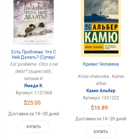
Есть Проблема. Что С
Ней Делать? (супер/
Обл)
Est' problema. Chto s nei
Кризис Человека
delat'? (super/obl) ,
Krizis cheloveka , Kamiu
Iamada K.
Al'ber
Ямада К.
Камю Альбер
Артикул: 1121368
Артикул: 1551222
$25.00
$16.89
Доставка за 14–20 дней
Доставка за 14–20 дней
КУПИТЬ
КУПИТЬ