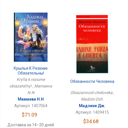
Крылья К Резюме
Обязательны!
Kryl'ia k reziume
Обязанности Человека
obiazatel'ny! , Mamaeva
Obiazannosti cheloveka ,
N.N
Madzini Dzh.
Мамаева Н.Н
Мадзини Дж.
Артикул: 1407064
Артикул: 1409415
$71.09
$34.68
Доставка за 14–20 дней