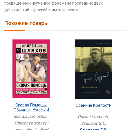
посвященной изучению феномена последних двух
десятилетий — российским олигархам.
Похожие товары
Скорая Помощь.
Осенние Крепости
Обычные Ужасы И
Необычная Жизнь
Skoraia pomoshch'.
Osennie kreposti ,
Доктора Данилова
Obychnye uzhasy i
Sadulaev G.U.
neobychnaia zhizn'
Садулаев Г.У.