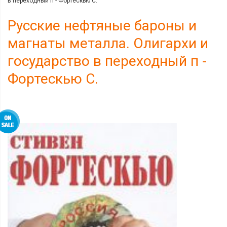
в переходный п - Фортескью С.
Русские нефтяные бароны и
магнаты металла. Олигархи и
государство в переходный п -
Фортескью С.