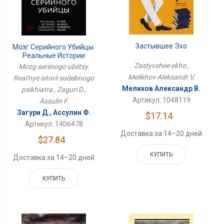
Застывшее Эхо
Мозг Серийного Убийцы.
Реальные Истории
Судебного Психиатра
Zastyvshee ekho ,
Mozg seriinogo ubiitsy.
Melikhov Aleksandr V.
Real'nye istorii sudebnogo
Мелихов Александр В.
psikhiatra , Zaguri D.,
Артикул: 1048119
Assulin F.
Загури Д., Ассулин Ф.
$17.14
Артикул: 1406478
Доставка за 14–20 дней
$27.84
КУПИТЬ
Доставка за 14–20 дней
КУПИТЬ