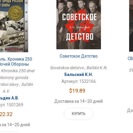
Советское Детство
СВ
ль. Хроника 250
Ночей Обороны
Sovetskoe detstvo , Bal'skii K.N.
усской Морской
SV
. Khronika 250 dnei
Славы
Бальский К.Н.
 oborony goroda
Артикул: 1522166
koi slavy , Sul'din
$19.89
A.V.
ьдин А.В.
Доставка за 14–20 дней
ул: 1501269
До
22.32
КУПИТЬ
 за 14–20 дней