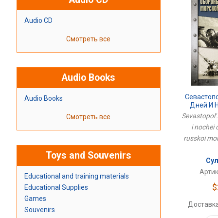
Audio CD
Смотреть все
Audio Books
Севастопо
Audio Books
Дней И 
Города Р
Sevastopol'
Смотреть все
i nochei
russkoi mors
Toys and Souvenirs
Сул
Артик
Educational and training materials
$
Educational Supplies
Games
Доставка
Souvenirs