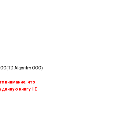
ОО(TD Algoritm OOO)
те внимание, что
данную книгу НЕ