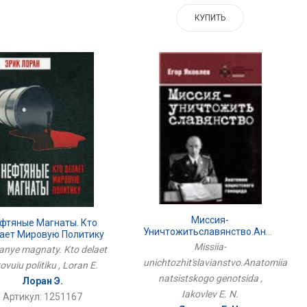
КУПИТЬ
Миссия-
фтяные Магнаты. Кто
Уничтожитьславянство.Анатомия
ает Мировую Политику
Нацистского Геноцида
Missiia-
ianye magnaty. Kto delaet
unichtozhit'slavianstvo.Anatomiia
ovuiu politiku , Loran E.
natsistskogo genotsida ,
Лоран Э.
Iakovlev E. N.
Артикул: 1251167