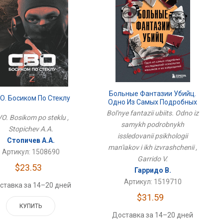
Больные Фантазии Убийц.
О. Босиком По Стеклу
Одно Из Самых Подробных
Исследований Психологии
Bol'nye fantazii ubiits. Odno iz
O. Bosikom po steklu ,
Маньяков И Их Извращений
samykh podrobnykh
Stopichev A.A.
issledovanii psikhologii
Стопичев А.А.
man'iakov i ikh izvrashchenii ,
Артикул: 1508690
Garrido V.
$23.53
Гарридо В.
Артикул: 1519710
ставка за 14–20 дней
$31.59
КУПИТЬ
Доставка за 14–20 дней