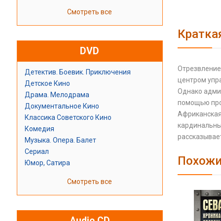
Смотреть все
Кратка
DVD
Отрезвление 
Детектив. Боевик. Приключения
центром упр
Детское Кино
Однако адми
Драма. Мелодрама
помощью пров
Документальное Кино
Африканская 
Классика Советского Кино
кардинальны
Комедия
рассказывает
Музыка. Опера. Балет
Сериал
Похожи
Юмор, Сатира
Смотреть все
Audio CD