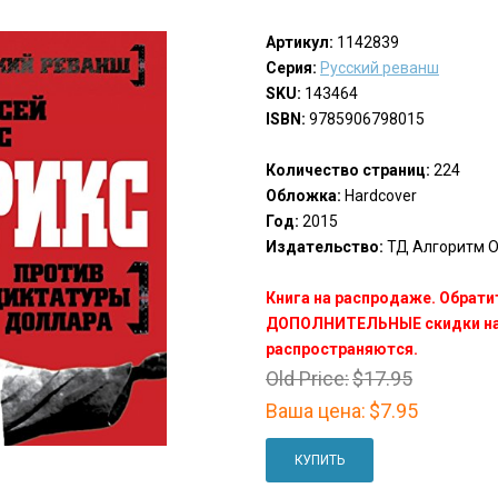
Артикул:
1142839
Серия:
Русский реванш
SKU:
143464
ISBN:
9785906798015
Количество страниц:
224
Обложка:
Hardcover
Год:
2015
Издательство:
ТД Алгоритм О
Книга на распродаже. Обрати
ДОПОЛНИТЕЛЬНЫЕ скидки на 
распространяются.
Old Price:
$17.95
Ваша цена:
$7.95
КУПИТЬ