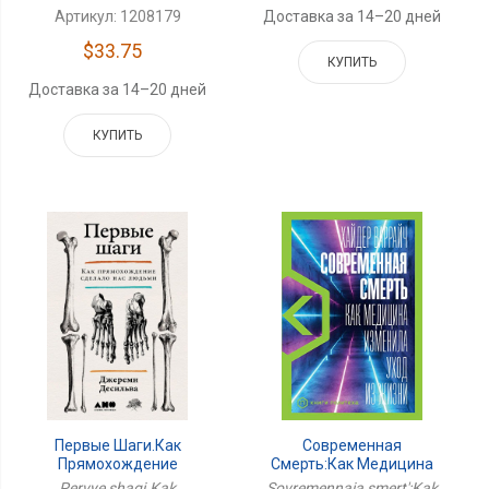
Артикул: 1208179
Доставка за 14–20 дней
$33.75
КУПИТЬ
Доставка за 14–20 дней
КУПИТЬ
Первые Шаги.Как
Современная
Прямохождение
Смерть:Как Медицина
Сделало Нас Людьми
Изменила Уход Из
Pervye shagi.Kak
Sovremennaia smert':Kak