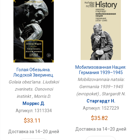
Мобилизованная Нация:
Голая Обезьяна.
Германия 1939–1945
Людской Зверинец.
(европокет)
Mobilizovannaia natsiia:
Основной Инстинкт
Golaia obez'iana. Liudskoi
Germaniia 1939–1945
zverinets. Osnovnoi
(evropoket) , Stargardt N.
instinkt , Morris D.
Старгардт Н.
Моррис Д.
Артикул: 1527229
Артикул: 1311334
$35.82
$33.11
Доставка за 14–20 дней
Доставка за 14–20 дней