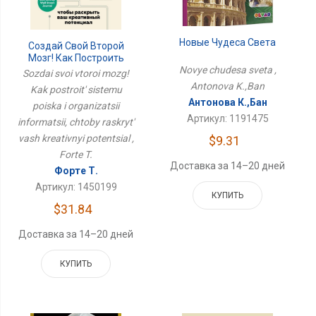
Новые Чудеса Света
Создай Свой Второй
Мозг! Как Построить
Систему Поиска И
Novye chudesa sveta ,
Sozdai svoi vtoroi mozg!
Организации
Antonova K.,Ban
Kak postroit' sistemu
Информации, Чтобы
Антонова К.,Бан
poiska i organizatsii
Раскрыть Ваш
Креативный Потенциал
Артикул: 1191475
informatsii, chtoby raskryt'
vash kreativnyi potentsial ,
$9.31
Forte T.
Доставка за 14–20 дней
Форте Т.
Артикул: 1450199
КУПИТЬ
$31.84
Доставка за 14–20 дней
КУПИТЬ