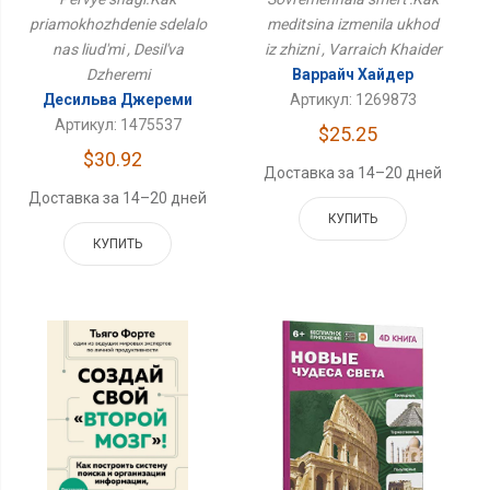
Жизни
priamokhozhdenie sdelalo
meditsina izmenila ukhod
nas liud'mi , Desil'va
iz zhizni , Varraich Khaider
Dzheremi
Варрайч Хайдер
Десильва Джереми
Артикул: 1269873
Артикул: 1475537
$25.25
$30.92
Доставка за 14–20 дней
Доставка за 14–20 дней
КУПИТЬ
КУПИТЬ