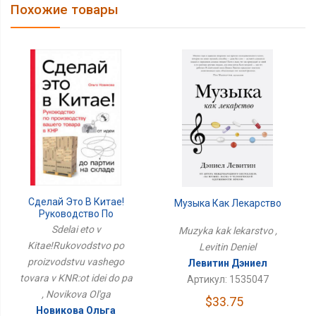
Похожие товары
Сделай Это В Китае!
Музыка Как Лекарство
Руководство По
Производству Вашего
Sdelai eto v
Muzyka kak lekarstvo ,
Товара В КНР:от Идеи
Kitae!Rukovodstvo po
Levitin Deniel
До Па
proizvodstvu vashego
Левитин Дэниел
tovara v KNR:ot idei do pa
Артикул: 1535047
, Novikova Ol'ga
$33.75
Новикова Ольга