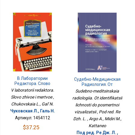
В Лаборатории
Судебно-Медицинская
Редактора. Слово
Радиология. От
Живое И Мертвое
Идентификации
V laboratorii redaktora.
Sudebno-meditsinskaia
Личности До
Slovo zhivoe i mertvoe ,
radiologiia. Ot identifikatsii
Посмертной
Chukovskaia L., Gal' N.
lichnosti do posmertnoi
Визуализации
Чуковская Л., Галь Н.
vizualizatsii , Pod red. Re
Артикул: 1454112
Dzh. L. , Argo A., Midiri M.,
Kattaneo
$37.25
Под ред. Ре Дж. Л. ,