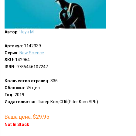
Автор:
Чаун М.
Артикул:
1142339
Серия:
New Science
SKU:
142964
ISBN:
9785446107247
Количество страниц:
336
Обложка:
7Б цел
Год:
2019
Издательство:
Питер Ком,СПб(Piter Kom,SPb)
Ваша цена:
$29.95
Not In Stock