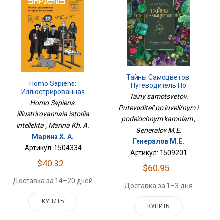
Тайны Самоцветов.
Homo Sapiens:
Путеводитель По
Иллюстрированная
Ювелирным И
Tainy samotsvetov.
История Интеллекта
Поделочным Камням
Homo Sapiens:
Putevoditel' po iuvelirnym i
illiustrirovannaia istoriia
podelochnym kamniam ,
intellekta , Marina Kh. A.
Generalov M.E.
Марина Х. А.
Генералов М.Е.
Артикул: 1504334
Артикул: 1509201
$40.32
$60.95
Доставка за 14–20 дней
Доставка за 1–3 дня
КУПИТЬ
КУПИТЬ