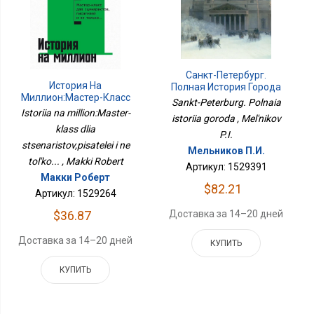
Санкт-Петербург.
История На
Полная История Города
Миллион:Мастер-Класс
Sankt-Peterburg. Polnaia
Для
Istoriia na million:Master-
istoriia goroda , Mel'nikov
Сценаристов,писателей
klass dlia
И Не Только...
P.I.
stsenaristov,pisatelei i ne
Мельников П.И.
tol'ko... , Makki Robert
Артикул: 1529391
Макки Роберт
$82.21
Артикул: 1529264
Доставка за 14–20 дней
$36.87
Доставка за 14–20 дней
КУПИТЬ
КУПИТЬ