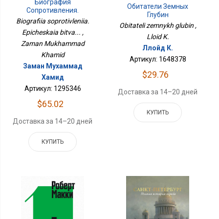
Биография
Обитатели Земных
Сопротивления.
Глубин
Эпическая Битва...
Biografiia soprotivleniia.
Obitateli zemnykh glubin ,
Epicheskaia bitva... ,
Lloid K.
Zaman Mukhammad
Ллойд К.
Khamid
Артикул: 1648378
Заман Мухаммад
$29.76
Хамид
Артикул: 1295346
Доставка за 14–20 дней
$65.02
КУПИТЬ
Доставка за 14–20 дней
КУПИТЬ