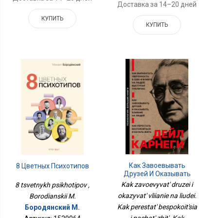
Доставка за 14–20 дней
КУПИТЬ
КУПИТЬ
Как Завоевывать
8 Цветных Психотипов
Друзей И Оказывать
Влияние На Людей. Как
Kak zavoevyvat' druzei i
8 tsvetnykh psikhotipov ,
Перестать
okazyvat' vliianie na liudei.
Borodianskii M.
Беспокоиться И Начать
Kak perestat' bespokoit'sia
Жить. Как Выработать
Бородянский М.
Уверенность В Себе И
i nachat' zhit'. Kak