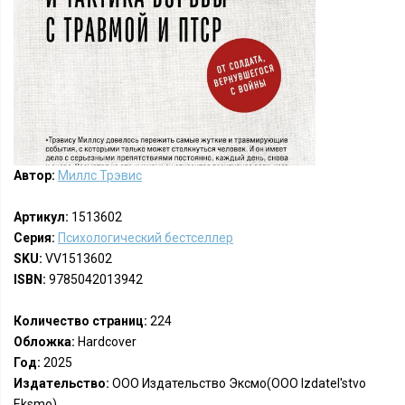
Автор:
Миллс Трэвис
Артикул:
1513602
Серия:
Психологический бестселлер
SKU:
VV1513602
ISBN:
9785042013942
Количество страниц:
224
Обложка:
Hardcover
Год:
2025
Издательство:
ООО Издательство Эксмо(OOO Izdatel'stvo
Eksmo)