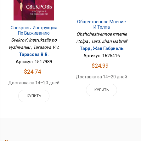
Общественное Мнение
И Толпа
Свекровь: Инструкция
По Выживанию
Obshchestvennoe mnenie
Svekrov': instruktsiia po
i tolpa , Tard, Zhan Gabriel'
vyzhivaniiu , Tarasova V.V.
Тард, Жан Габриель
Тарасова В.В.
Артикул: 1625416
Артикул: 1517989
$24.99
$24.74
Доставка за 14–20 дней
Доставка за 14–20 дней
КУПИТЬ
КУПИТЬ