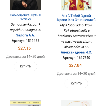
Самооценка: Путь К
Мы С Тобой Одной
Успеху
Крови. Как Отношения С
Братьями И Сестрами
Samootsenka: put' k
My s toboi odnoi krovi.
Влияют На Нас И Нашу
uspekhu , Zaloga A.A.
Kak otnosheniia s
Жизнь
Залога А.А.
brat'iami i sestrami vliiaiut
Артикул: 1519455
na nas i nashu zhizn' ,
Aleksandrova I.S.
$27.16
Александрова И.С.
Доставка за 14–20 дней
Артикул: 1617640
$27.84
КУПИТЬ
Доставка за 14–20 дней
КУПИТЬ