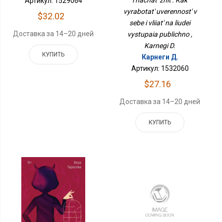
Артикул: 1529064
Влиять На Людей
vyrabotat' uverennost' v
Выступая Публично
$32.02
sebe i vliiat' na liudei
Доставка за 14–20 дней
vystupaia publichno ,
Karnegi D.
КУПИТЬ
Карнеги Д.
Артикул: 1532060
$27.16
Доставка за 14–20 дней
КУПИТЬ