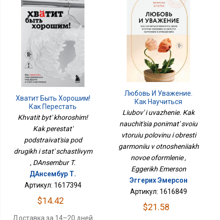
Любовь И Уважение.
Хватит Быть Хорошим!
Как Научиться
Как Перестать
Понимать Свою Вторую
Liubov' i uvazhenie. Kak
Подстраиваться Под
Khvatit byt' khoroshim!
Половину И Обрести
Других И Стать
nauchit'sia ponimat' svoiu
Гармонию В Отношениях
Kak perestat'
Счастливым
vtoruiu polovinu i obresti
Новое Оформление
podstraivat'sia pod
garmoniiu v otnosheniiakh
drugikh i stat' schastlivym
novoe oformlenie ,
, DAnsembur T.
Eggerikh Emerson
ДАнсембур Т.
Эггерих Эмерсон
Артикул: 1617394
Артикул: 1616849
$14.42
$21.58
Доставка за 14–20 дней