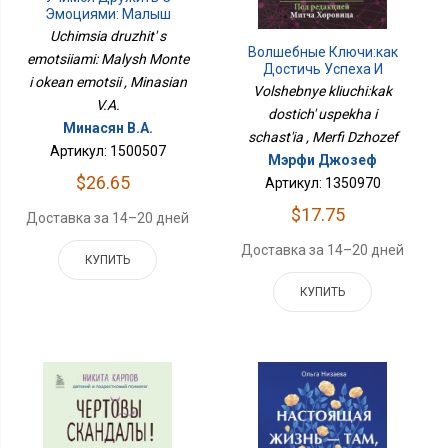
Эмоциями: Малыш
Монте И Океан Эмоций
Uchimsia druzhit' s
Волшебные Ключи:как
emotsiiami: Malysh Monte
Достичь Успеха И
i okean emotsii , Minasian
Счастья
Volshebnye kliuchi:kak
V.A.
dostich' uspekha i
Минасян В.А.
schast'ia , Merfi Dzhozef
Артикул: 1500507
Мэрфи Джозеф
$26.65
Артикул: 1350970
$17.75
Доставка за 14–20 дней
Доставка за 14–20 дней
КУПИТЬ
КУПИТЬ