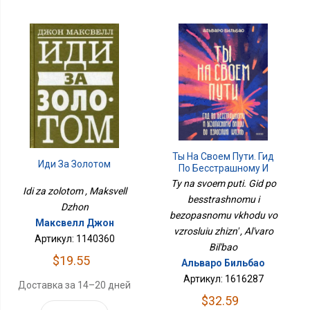
Ты На Своем Пути. Гид
Иди За Золотом
По Бесстрашному И
Безопасному Входу Во
Ty na svoem puti. Gid po
Idi za zolotom , Maksvell
Взрослую Жизнь
besstrashnomu i
Dzhon
bezopasnomu vkhodu vo
Максвелл Джон
vzrosluiu zhizn' , Al'varo
Артикул: 1140360
Bil'bao
$19.55
Альваро Бильбао
Артикул: 1616287
Доставка за 14–20 дней
$32.59