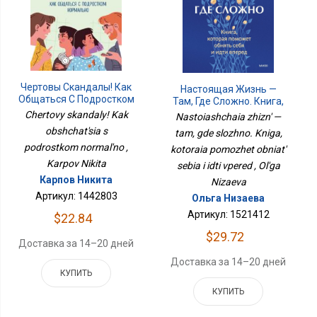
Чертовы Скандалы! Как
Настоящая Жизнь —
Общаться С Подростком
Там, Где Сложно. Книга,
Нормально
Которая Поможет
Chertovy skandaly! Kak
Nastoiashchaia zhizn' —
Обнять Себя И Идти
obshchat'sia s
tam, gde slozhno. Kniga,
Вперед
podrostkom normal'no ,
kotoraia pomozhet obniat'
Karpov Nikita
sebia i idti vpered , Ol'ga
Карпов Никита
Nizaeva
Артикул: 1442803
Ольга Низаева
Артикул: 1521412
$22.84
$29.72
Доставка за 14–20 дней
Доставка за 14–20 дней
КУПИТЬ
КУПИТЬ