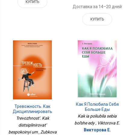
КУПИТЬ
Доставка за 14–20 дней
КУПИТЬ
Как Я Полюбила Себя
Тревожность. Как
Больше Еды
Дисциплинировать
Kak ia poliubila sebia
Беспокойный Ум
Trevozhnost'. Kak
bol'she edy , Viktorova E.
distsiplinirovat'
Викторова Е.
bespokoinyi um , Zubkova