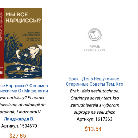
Брак - Дело Нешуточное.
Старинные Советы Тем, Кто
се Нарциссы? Феномен
Затрудняется С Выбором
иссизма От Мифологии
Brak - delo neshutochnoe.
Супруга На Всю Жизнь
До Патологии
vse nartsissy? Fenomen
Starinnye sovety tem, kto
tsissizma ot mifologii do
zatrudniaetsia s vyborom
atologii , Lindzhardi V.
supruga na vsiu zhizn'
Линджарди В.
Артикул: 1617363
Артикул: 1504670
$13.54
$27.85