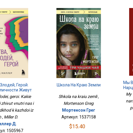
Мы В
Школа На Краю Земли
Злодей, Герой.
Нарц
бличности Живут
My 
ас И Как Найти
Shkola na kraiu zemli ,
odei, geroi. Kakie
 Каждой Из Них
nar
Mortenson Greg
 zhivut vnutri nas i
p
Мортенсон Грег
odkhod k kazhdoi iz
Артикул: 1537158
 , Miller D.
ллер Д.
$15.40
ул: 1505967