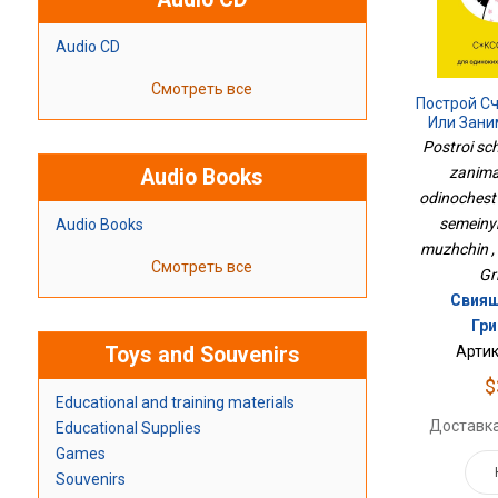
Audio CD
Смотреть все
Построй С
Или Зани
Одиночест
Postroi sch
И Семей
zanima
Audio Books
odinochestv
semeinyk
Audio Books
muzhchin ,
Смотреть все
Gr
Свияш
Гр
Toys and Souvenirs
Артик
$
Educational and training materials
Доставка
Educational Supplies
Games
Souvenirs