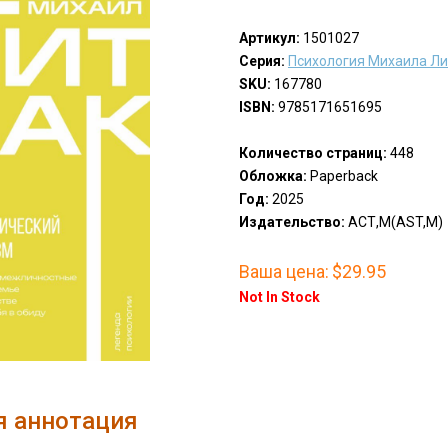
Артикул:
1501027
Серия:
Психология Михаила Ли
SKU:
167780
ISBN:
9785171651695
Количество страниц:
448
Обложка:
Paperback
Год:
2025
Издательство:
АСТ,М(AST,M)
Ваша цена:
$29.95
Not In Stock
я аннотация