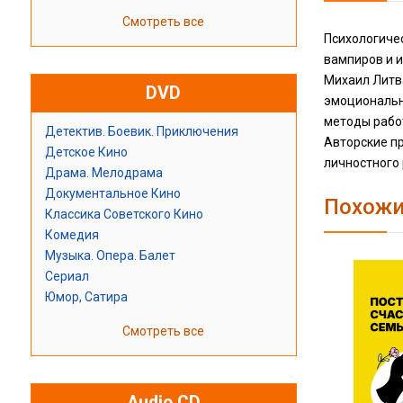
Смотреть все
Психологичес
вампиров и и
Михаил Литв
DVD
эмоционально
методы работ
Детектив. Боевик. Приключения
Авторские пр
Детское Кино
личностного
Драма. Мелодрама
Документальное Кино
Похожи
Классика Советского Кино
Комедия
Музыка. Опера. Балет
Сериал
Юмор, Сатира
Смотреть все
Audio CD