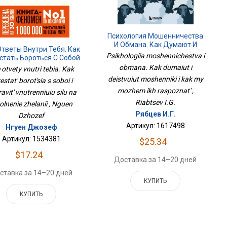
Психология Мошенничества
И Обмана. Как Думают И
Ответы Внутри Тебя. Как
Действуют Мошенники И Как
Psikhologiia moshennichestva i
стать Бороться С Собой
Мы Можем Их Распознать
аправить Внутреннюю
obmana. Kak dumaiut i
 otvety vnutri tebia. Kak
Силу На Исполнение
deistvuiut moshenniki i kak my
estat' borot'sia s soboi i
Желаний
mozhem ikh raspoznat' ,
avit' vnutrenniuiu silu na
Riabtsev I.G.
olnenie zhelanii , Nguen
Рябцев И.Г.
Dzhozef
Артикул: 1617498
Нгуен Джозеф
Артикул: 1534381
$25.34
$17.24
Доставка за 14–20 дней
ставка за 14–20 дней
КУПИТЬ
КУПИТЬ