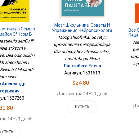
Мозг Школьника. Советы И
частливую Семью
Все 
Упражнения Нейропсихолога
майся С*ксом В
Пере
Для Учебы Без Стресса И
Mozg shkol'nika. Sovety i
ве. Для Одиноких
И Н
Слез
astlivuiu sem'iu ili
Vse
uprazhneniia neiropsikhologa
ных Женщин И
isia s*ksom v
per
Мужчин
dlia ucheby bez stressa i slez ,
e. Dlia odinokikh i
napr
Lashtabega Elena
h zhenshchin i
isp
Лаштабега Елена
 Sviiash Aleksandr
Артикул: 1531613
igor'evich
$24.80
 Александр
игорьевич
Доставка за 14–20 дней
ул: 1527260
До
КУПИТЬ
30.80
 за 14–20 дней
КУПИТЬ