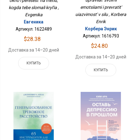
okno i peresest' na metlu,
emotsiiami i prevratit'
kogda tebe slomali kryl'ia ,
uiazvimost' v silu , Korbera
Evgenika
Enrik
Евгеника
Корбера Энрик
Артикул: 1622489
Артикул: 1616793
$28.38
$24.80
Доставка за 14–20 дней
Доставка за 14–20 дней
КУПИТЬ
КУПИТЬ