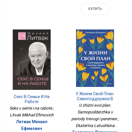
КУПИТЬ
У Жизни Свой План.
Секс В Семье И На
Самоподдержка В
Работе
Периоды Тревоги И
U zhizni svoi plan.
Seks v sem'e i na rabote ,
Перемен
Samopodderzhka v
Litvak Mikhail Efimovich
periody trevogi i peremen ,
Литвак Михаил
Ekaterina Latushkina
Ефимович