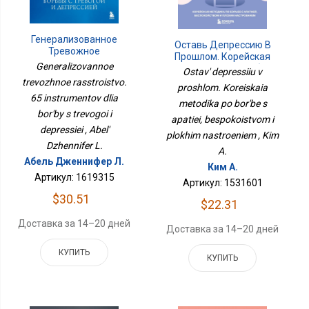
Генерализованное
Оставь Депрессию В
Тревожное
Прошлом. Корейская
Расстройство. 65
Generalizovannoe
Методика По Борьбе С
Ostav' depressiiu v
Инструментов Для
Апатией,
trevozhnoe rasstroistvo.
Борьбы С Тревогой И
proshlom. Koreiskaia
Беспокойством И
65 instrumentov dlia
Депрессией
Плохим Настроением
metodika po bor'be s
bor'by s trevogoi i
apatiei, bespokoistvom i
depressiei , Abel'
plokhim nastroeniem , Kim
Dzhennifer L.
A.
Абель Дженнифер Л.
Ким А.
Артикул: 1619315
Артикул: 1531601
$30.51
$22.31
Доставка за 14–20 дней
Доставка за 14–20 дней
КУПИТЬ
КУПИТЬ