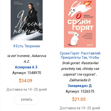
Я Есть Творение
Сроки Горят. Расставляй
Ia est' tvorenie , Askarova
Приоритеты Так, Чтобы
A.Z.
Все Успевать И Не
Sroki goriat. Rasstavliai
Выгорать
Аскарова А.З.
prioritety tak, chtoby vse
Артикул: 1548970
uspevat' i ne vygorat' ,
Zakhariadis D.
$34.09
Захариадис Д.
Доставка за 14–20 дней
Артикул: 1526575
$21.05
КУПИТЬ
Доставка за 14–20 дней