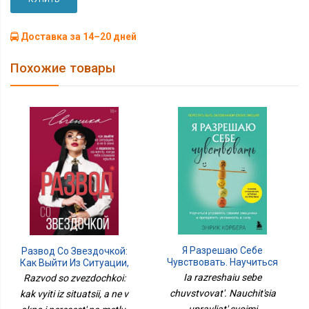
Доставка за 14–20 дней
Похожие товары
Я Разрешаю Себе
Развод Со Звездочкой:
Чувствовать. Научиться
Как Выйти Из Ситуации,
Управлять Своими
А Не В Окно И Пересесть
Ia razreshaiu sebe
Razvod so zvezdochkoi:
Эмоциями И Превратить
На Метлу, Когда Тебе
chuvstvovat'. Nauchit'sia
kak vyiti iz situatsii, a ne v
Уязвимость В Силу
Сломали Крылья
upravliat' svoimi