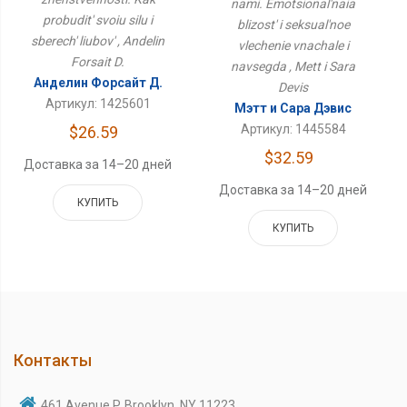
nami. Emotsional'naia
Навсегда
probudit' svoiu silu i
blizost' i seksual'noe
sberech' liubov' , Andelin
vlechenie vnachale i
Forsait D.
navsegda , Mett i Sara
Анделин Форсайт Д.
Devis
Артикул: 1425601
Мэтт и Сара Дэвис
Артикул: 1445584
$26.59
$32.59
Доставка за 14–20 дней
Доставка за 14–20 дней
КУПИТЬ
КУПИТЬ
Контакты
461 Avenue P, Brooklyn, NY 11223