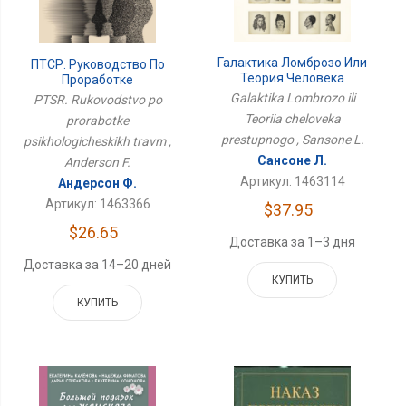
Галактика Ломброзо Или
ПТСР. Руководство По
Теория Человека
Проработке
Преступного
Психологических Травм
Galaktika Lombrozo ili
PTSR. Rukovodstvo po
Teoriia cheloveka
prorabotke
prestupnogo , Sansone L.
psikhologicheskikh travm ,
Сансоне Л.
Anderson F.
Артикул: 1463114
Андерсон Ф.
Артикул: 1463366
$37.95
$26.65
Доставка за 1–3 дня
Доставка за 14–20 дней
КУПИТЬ
КУПИТЬ