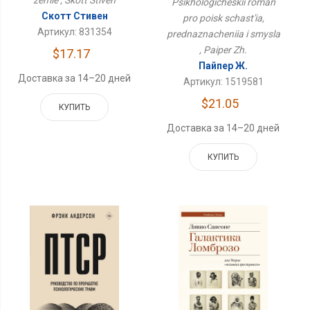
zemle , Skott Stiven
Psikhologicheskii roman
Смысла
Скотт Стивен
pro poisk schast'ia,
Артикул: 831354
prednaznacheniia i smysla
, Paiper Zh.
$17.17
Пайпер Ж.
Доставка за 14–20 дней
Артикул: 1519581
$21.05
КУПИТЬ
Доставка за 14–20 дней
КУПИТЬ