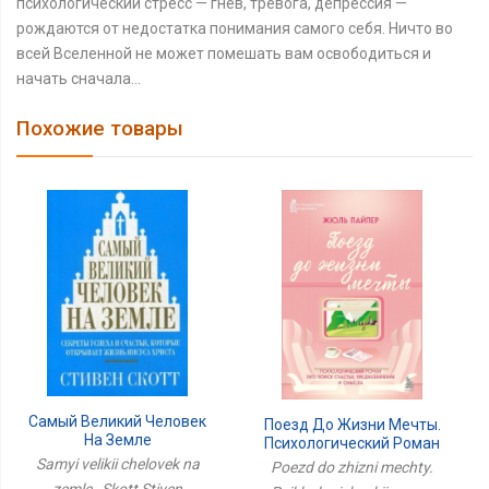
психологический стресс — гнев, тревога, депрессия —
рождаются от недостатка понимания самого себя. Ничто во
всей Вселенной не может помешать вам освободиться и
начать сначала...
Похожие товары
Самый Великий Человек
Поезд До Жизни Мечты.
На Земле
Психологический Роман
Про Поиск Счастья,
Samyi velikii chelovek na
Poezd do zhizni mechty.
Предназначения И