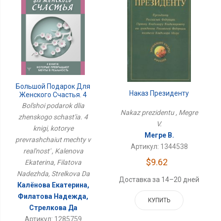
Большой Подарок Для
Наказ Президенту
Женского Счастья. 4
Книги, Которые
Bol'shoi podarok dlia
Превращают Мечты В
Nakaz prezidentu , Megre
zhenskogo schast'ia. 4
Реальность
V.
knigi, kotorye
Мегре В.
prevrashchaiut mechty v
Артикул: 1344538
real'nost' , Kalenova
$9.62
Ekaterina, Filatova
Nadezhda, Strelkova Da
Доставка за 14–20 дней
Калёнова Екатерина,
Филатова Надежда,
КУПИТЬ
Стрелкова Да
Артикул: 1285759