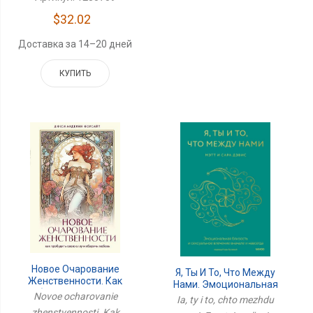
$32.02
Доставка за 14–20 дней
КУПИТЬ
Новое Очарование
Я, Ты И То, Что Между
Женственности. Как
Нами. Эмоциональная
Пробудить Свою Силу И
Novoe ocharovanie
Близость И Сексуальное
Ia, ty i to, chto mezhdu
Сберечь Любовь
Влечение Вначале И
zhenstvennosti. Kak