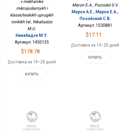
v mekhanike
Тонких Тел
Maron E.A., Pozoiskii S.V.
mikropoliarnykh i
Марон А.Е., Марон Е.А.,
klassicheskikh uprugikh
Позойский С.В.
tonkikh tel , Nikabadze
Артикул: 1530881
M.U.
$17.11
Никабадзе М.У.
Артикул: 1450155
Доставка за 14–20 дней
$178.78
КУПИТЬ
Доставка за 14–20 дней
КУПИТЬ