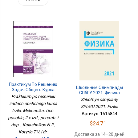
Практикум По Решению
Школьные Олимпиады
Задач Общего Курса
СПбГУ 2021. Физика
Физики. Механика. Уч.
Praktikum po resheniiu
Shkol'nye olimpiady
Пособие, 2-Е Изд.,
zadach obshchego kursa
Перераб. И Доп.
SPbGU 2021. Fizika
fiziki. Mekhanika. Uch.
Артикул: 1615844
posobie, 2-e izd., pererab. i
$24.71
dop. , Kalashnikov N.P.,
Kotyrlo T.V. i dr.
Доставка за 14–20 дней