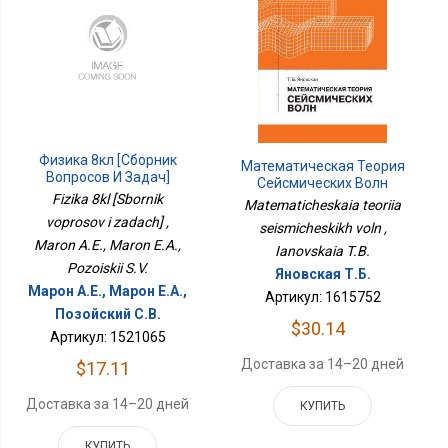
Физика 8кл [Сборник
Математическая Теория
Вопросов И Задач]
Сейсмических Волн
Fizika 8kl [Sbornik
Matematicheskaia teoriia
voprosov i zadach] ,
seismicheskikh voln ,
Maron A.E., Maron E.A.,
Ianovskaia T.B.
Pozoiskii S.V.
Яновская Т.Б.
Марон А.Е., Марон Е.А.,
Артикул: 1615752
Позойский С.В.
$30.14
Артикул: 1521065
Доставка за 14–20 дней
$17.11
Доставка за 14–20 дней
КУПИТЬ
КУПИТЬ