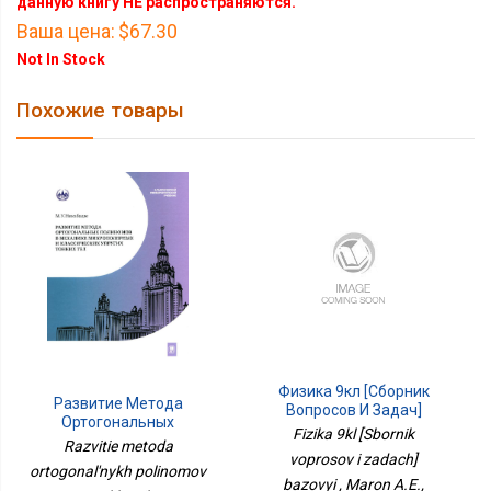
данную книгу НЕ распространяются.
Ваша цена:
$67.30
Not In Stock
Похожие товары
Физика 9кл [Сборник
Развитие Метода
Вопросов И Задач]
Ортогональных
Базовый
Fizika 9kl [Sbornik
Полиномов В Механике
Razvitie metoda
Микрополярных И
voprosov i zadach]
ortogonal'nykh polinomov
Классических Упругих
bazovyi , Maron A.E.,