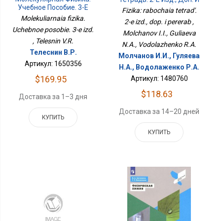
Учебное Пособие. 3-Е
Перераб
Fizika: rabochaia tetrad'.
Изд.
Molekuliarnaia fizika.
2-e izd., dop. i pererab ,
Uchebnoe posobie. 3-e izd.
Molchanov I.I., Guliaeva
, Telesnin V.R.
N.A., Vodolazhenko R.A.
Телеснин В.Р.
Молчанов И.И., Гуляева
Артикул: 1650356
Н.А., Водолаженко Р.А.
$169.95
Артикул: 1480760
$118.63
Доставка за 1–3 дня
Доставка за 14–20 дней
КУПИТЬ
КУПИТЬ