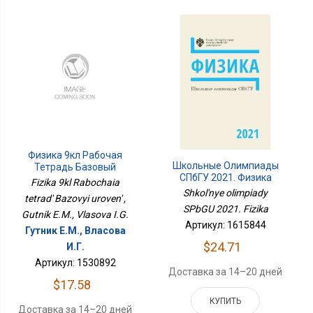
Физика 9кл Рабочая
Школьные Олимпиады
Тетрадь Базовый
СПбГУ 2021. Физика
Уровень
Fizika 9kl Rabochaia
Shkol'nye olimpiady
tetrad' Bazovyi uroven' ,
SPbGU 2021. Fizika
Gutnik E.M., Vlasova I.G.
Артикул: 1615844
Гутник Е.М., Власова
$24.71
И.Г.
Артикул: 1530892
Доставка за 14–20 дней
$17.58
КУПИТЬ
Доставка за 14–20 дней