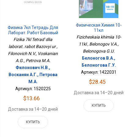
Физическая Химия 10-
Физика 7кл Тетрадь Для
11кл
Лаборат. Работ Базовый
Fizicheskaia khimiia 10-
Ур
Fizika 7kl Tetrad' dlia
11kl , Belonogov V.A.,
laborat. rabot Bazovyi ur ,
Belonogova G.U.
Filonovich N.V., Voskanian
Белоногов В.А.,
A.G., Petrova M.A.
Белоногова Г.У.
Филонович Н.В.,
Артикул: 1422031
Восканян А.Г., Петрова
$28.45
М.А.
Артикул: 1520225
Доставка за 14–20 дней
$13.66
КУПИТЬ
Доставка за 14–20 дней
КУПИТЬ