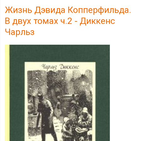
Жизнь Дэвида Копперфильда.
В двух томах ч.2 - Диккенс
Чарльз