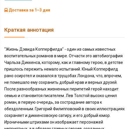
Доставка за 1–3 дня
Краткая аннотация
"Жизнь Дэвида Копперфилда" - один из самых известных
воспитательных романов в мире. Отчасти это автобиография
Чарльза Диккенса, которому, как и главному герою, в детстве
пришлось пережить немало испытаний. Юный Копперфилд
рано осиротел и оказался в трущобах Лондона, что, впрочем,
не помешало ему сохранить добрый нрав и верных друзей.
После разнообразных жизненных перипетий герой находит
семью и становится писателем. Лев Толстой высоко ценил
роман, в первую очередь, за сострадание автора к
обездоленным. Григорий Филипповский в своих иллюстрациях
сохраняет и диккенсовскую сатиру, и его добрый юмор.
Ироничными штрихами он изображает персонажей
неприятных, а в образах главных героев, созданных