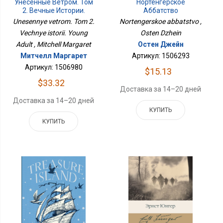
Унесенные Ветром. Том
Нортенгерское
2. Вечные Истории.
Аббатство
Young Adult
Unesennye vetrom. Tom 2.
Nortengerskoe abbatstvo ,
Vechnye istorii. Young
Osten Dzhein
Adult , Mitchell Margaret
Остен Джейн
Митчелл Маргарет
Артикул: 1506293
Артикул: 1506980
$15.13
$33.32
Доставка за 14–20 дней
Доставка за 14–20 дней
КУПИТЬ
КУПИТЬ