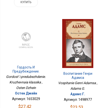
КУПИТЬ
Гордость И
Предубеждение.
Воспитание Генри
Кружевная Классика
Gordost' i predubezhdenie.
Адамса
Kruzhevnaia klassika ,
Vospitanie Genri Adamsa ,
Osten Dzhein
Adams G.
Остен Джейн
Адамс Г.
Артикул: 1653029
Артикул: 1498977
$27.42
$23.53