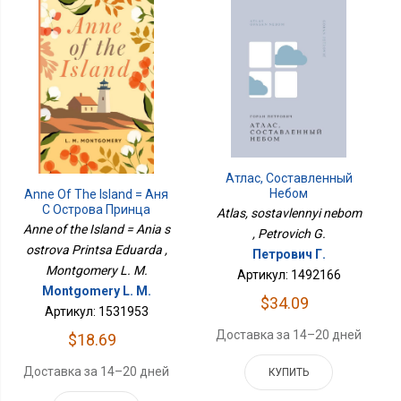
Атлас, Составленный
Небом
Anne Of The Island = Аня
С Острова Принца
Atlas, sostavlennyi nebom
Эдуарда
Anne of the Island = Ania s
, Petrovich G.
ostrova Printsa Eduarda ,
Петрович Г.
Montgomery L. M.
Артикул: 1492166
Montgomery L. M.
$34.09
Артикул: 1531953
Доставка за 14–20 дней
$18.69
Доставка за 14–20 дней
КУПИТЬ