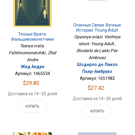
Опасные Связи. Вечные
Истории. Young Adult
Тесные Врата.
Opasnye sviazi. Vechnye
Фальшивомонетчики
istorii. Young Adult ,
Tesnye vrata.
Shoderlo de Laklo P'er-
Fal'shivomonetchiki , Zhid
Ambruaz
Andre
Шодерло де Лакло
Жид Андре
Пьер-Амбруаз
Артикул: 1465534
Артикул: 1651982
$29.80
$27.42
Доставка за 14–20 дней
Доставка за 14–20 дней
КУПИТЬ
КУПИТЬ