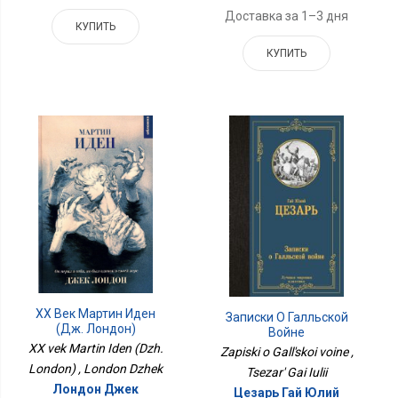
Доставка за 1–3 дня
КУПИТЬ
КУПИТЬ
XX Век Мартин Иден
Записки О Галльской
(Дж. Лондон)
Войне
XX vek Martin Iden (Dzh.
Zapiski o Gall'skoi voine ,
London) , London Dzhek
Tsezar' Gai Iulii
Лондон Джек
Цезарь Гай Юлий