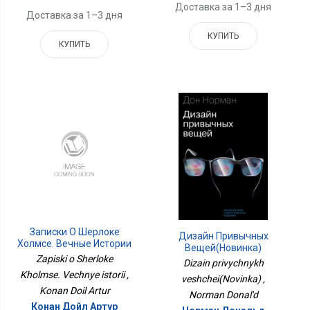
Доставка за 1–3 дня
Доставка за 1–3 дня
КУПИТЬ
КУПИТЬ
Записки О Шерлоке
Дизайн Привычных
Холмсе. Вечные Истории
Вещей(Новинка)
Zapiski o Sherloke
Dizain privychnykh
Kholmse. Vechnye istorii ,
veshchei(Novinka) ,
Konan Doil Artur
Norman Donal'd
Конан Дойл Артур