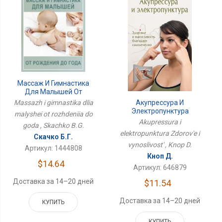
Массаж И Гимнастика
Для Малышей От
Рождения До Года
Massazh i gimnastika dlia
Акупрессура И
Электропунктура
malyshei ot rozhdeniia do
Здоровье И
Akupressura i
goda , Skachko B.G.
Выносливость
elektropunktura Zdorov'e i
Скачко Б.Г.
vynoslivost' , Knop D.
Артикул: 1444808
Кноп Д.
$14.64
Артикул: 646879
Доставка за 14–20 дней
$11.54
Доставка за 14–20 дней
КУПИТЬ
КУПИТЬ