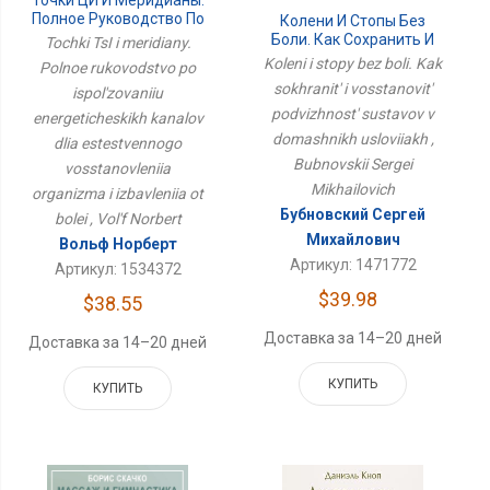
Полное Руководство По
Колени И Стопы Без
Использованию
Боли. Как Сохранить И
Tochki TsI i meridiany.
Энергетических
Восстановить
Koleni i stopy bez boli. Kak
Polnoe rukovodstvo po
Каналов Для
Подвижность Суставов
sokhranit' i vosstanovit'
Естественного
ispol'zovaniiu
В Домашних Условиях
Восстановления
podvizhnost' sustavov v
energeticheskikh kanalov
Организма И
domashnikh usloviiakh ,
dlia estestvennogo
Избавления От Болей
Bubnovskii Sergei
vosstanovleniia
Mikhailovich
organizma i izbavleniia ot
Бубновский Сергей
bolei , Vol'f Norbert
Михайлович
Вольф Норберт
Артикул: 1471772
Артикул: 1534372
$39.98
$38.55
Доставка за 14–20 дней
Доставка за 14–20 дней
КУПИТЬ
КУПИТЬ