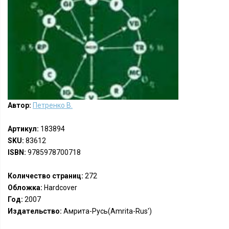
Автор:
Петренко В.
Артикул:
183894
SKU:
83612
ISBN:
9785978700718
Количество страниц:
272
Обложка:
Hardcover
Год:
2007
Издательство:
Амрита-Русь(Amrita-Rus')