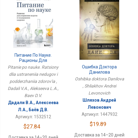
Питание По Науке.
Рационы Для
Устранения Недугов И
Ошибка Доктора
Pitanie po nauke. Ratsiony
Поддержания Здоровья
Данилова
dlia ustraneniia nedugov i
Oshibka doktora Danilova
podderzhaniia zdorov'ia ,
, Shliakhov Andrei
Dadali V.A., Alekseeva L.A.,
Levonovich
Baev D.V.
Шляхов Андрей
Дадали В.А., Алексеева
Левонович
Л.А., Баёв Д.В.
Артикул: 1447932
Артикул: 1532512
$19.89
$27.84
Доставка за 14–20 дней
Доставка за 14–20 дней