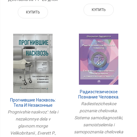
КУПИТЬ
КУПИТЬ
Радиэстезическое
Познание Человека.
Прогнившие Насквозь:
Система
Radiestezicheskoe
Тела И Незаконные
Самодиагностики,
Дела В Главном Морге
poznanie cheloveka.
Prognivshie naskvoz': tela i
Самоисцеления И
Великобритании
Самопознания Человека
Sistema samodiagnostiki,
nezakonnye dela v
samoistseleniia i
glavnom morge
samopoznaniia cheloveka
Velikobritanii , Everett P.,