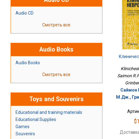
Audio CD
Смотреть все
Audio Books
Клиничес
Audio Books
Klinichesk
Смотреть все
Saimon R.P
Grinber
Саймон 
М.Дж., Гри
Toys and Souvenirs
Артик
Educational and training materials
Educational Supplies
$
Games
Доставка
Souvenirs