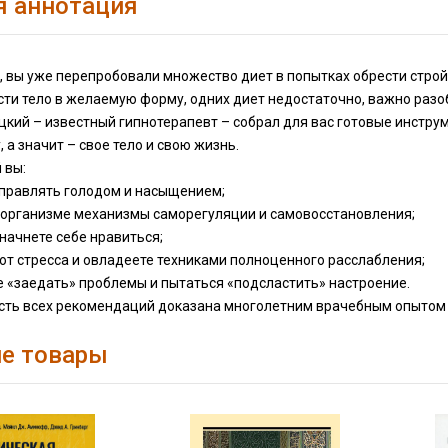
я аннотация
, вы уже перепробовали множество диет в попытках обрести строй
ти тело в желаемую форму, одних диет недостаточно, важно разо
кий – известный гипнотерапевт – собрал для вас готовые инструм
, а значит – свое тело и свою жизнь.
 вы:
управлять голодом и насыщением;
в организме механизмы саморегуляции и самовосстановления;
 начнете себе нравиться;
 от стресса и овладеете техниками полноценного расслабления;
е «заедать» проблемы и пытаться «подсластить» настроение.
ть всех рекомендаций доказана многолетним врачебным опытом ав
е товары