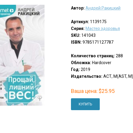
Автор:
Андрей Ракицкий
Артикул:
1139175
Серия:
Мастер здоровья
SKU:
141043
ISBN:
9785171127787
Количество страниц:
288
Обложка:
Hardcover
Год:
2019
Издательство:
АСТ, М(AST, M
Ваша цена:
$25.95
КУПИТЬ