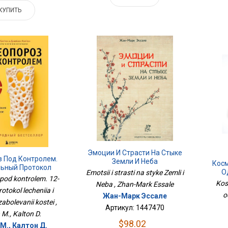
КУПИТЬ
Эмоции И Страсти На Стыке
з Под Контролем.
Земли И Неба
Косм
льный Протокол
О
Emotsii i strasti na styke Zemli i
И Профилактики
pod kontrolem. 12-
Kos
Neba , Zhan-Mark Essale
ваний Костей
rotokol lecheniia i
o
Жан-Марк Эссале
 zabolevanii kostei ,
Артикул: 1447470
 M., Kalton D.
$98.02
М., Калтон Д.