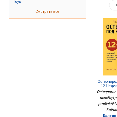
Toys
Смотреть все
Остеопоро
12-Неде
Лечения 
Osteoporoz 
Заболе
nedel'nyi p
profilaktiki
Kalton
Калтон 