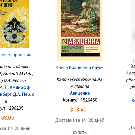
кая Неврология
К
В
aia nevrologiia ,
Канон Врачебной Науки
Л
Kons
., Aminoff M.Dzh.,
П
Kanon vrachebnoi nauki ,
pitan
g D.A. Per. s a
Avitsenna
pi
Р.П., Аминофф
Авиценна
нберг Д.А. Пер. с
Артикул: 1526450
Х
а
ул: 1296205
$13.40
153.05
Доставка за 14–20 дней
До
 за 14–20 дней
КУПИТЬ