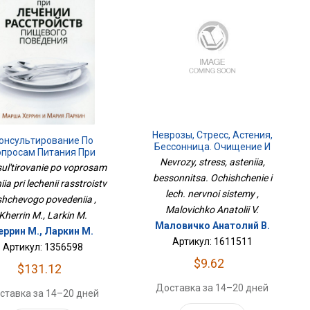
Неврозы, Стресс, Астения,
онсультирование По
Бессонница. Очищение И
опросам Питания При
Леч. Нервной Системы
Nevrozy, stress, asteniia,
ечении Расстройств
ul'tirovanie po voprosam
ищевого Поведения
bessonnitsa. Ochishchenie i
iia pri lechenii rasstroistv
lech. nervnoi sistemy ,
shchevogo povedeniia ,
Malovichko Anatolii V.
Kherrin M., Larkin M.
Маловичко Анатолий В.
еррин М., Ларкин М.
Артикул: 1611511
Артикул: 1356598
$9.62
$131.12
Доставка за 14–20 дней
ставка за 14–20 дней