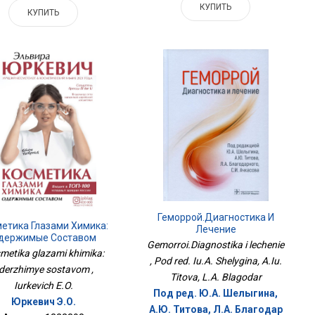
КУПИТЬ
КУПИТЬ
Геморрой.Диагностика И
етика Глазами Химика:
Лечение
держимые Составом
Gemorroi.Diagnostika i lechenie
metika glazami khimika:
, Pod red. Iu.A. Shelygina, A.Iu.
derzhimye sostavom ,
Titova, L.A. Blagodar
Iurkevich E.O.
Под ред. Ю.А. Шелыгина,
Юркевич Э.О.
А.Ю. Титова, Л.А. Благодар