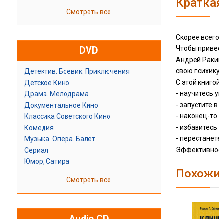
Кратка
Смотреть все
Скорее всего
Чтобы привес
DVD
Андрей Ракиц
свою психику
Детектив. Боевик. Приключения
С этой книгой
Детское Кино
- научитесь 
Драма. Мелодрама
- запустите 
Документальное Кино
- наконец-то
Классика Советского Кино
- избавитесь
Комедия
- перестанет
Музыка. Опера. Балет
Эффективнос
Сериал
Юмор, Сатира
Похожи
Смотреть все
Audio CD