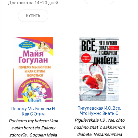
Доставка за 14–20 дней
КУПИТЬ
Пигулевская И.С..Все,
Почему Мы Болеем И
Что Нужно Знать О
Как С Этим
Сахарном Диабете.
Бороться.Законы
Pigulevskaia I.S..Vse, chto
Pochemu my boleem i kak
Незаменимая Книга Для
Здоровья
nuzhno znat' o sakharnom
s etim borot'sia.Zakony
Диабетика
diabete. Nezamenimaia
zdorov'ia , Gogulan Maiia