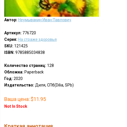
Автор:
Неумывакин Иван Павлович
Артикул:
776720
Серия:
На страже здоровья
SKU:
121425
ISBN:
9785885034838
Количество страниц:
128
Обложка:
Paperback
Год:
2020
Издательство:
Диля, СПб(Dilia, SPb)
Ваша цена:
$11.95
Not In Stock
Краткая аннотация