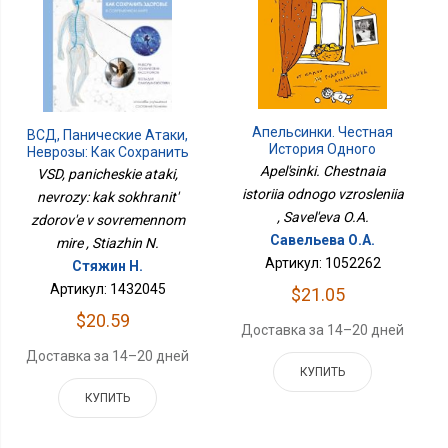
Апельсинки. Честная
ВСД, Панические Атаки,
История Одного
Неврозы: Как Сохранить
Взросления
Здоровье В
Apel'sinki. Chestnaia
VSD, panicheskie ataki,
Современном Мире
istoriia odnogo vzrosleniia
nevrozy: kak sokhranit'
, Savel'eva O.A.
zdorov'e v sovremennom
Савельева О.А.
mire , Stiazhin N.
Артикул: 1052262
Стяжин Н.
Артикул: 1432045
$21.05
$20.59
Доставка за 14–20 дней
Доставка за 14–20 дней
КУПИТЬ
КУПИТЬ