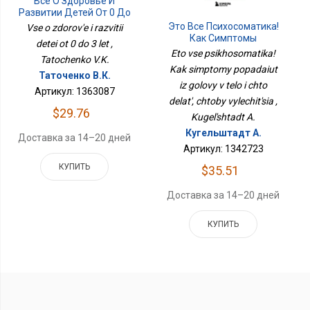
Все О Здоровье И
Развитии Детей От 0 До
3 Лет
Это Все Психосоматика!
Vse o zdorov'e i razvitii
Как Симптомы
detei ot 0 do 3 let ,
Попадают Из Головы В
Eto vse psikhosomatika!
Tatochenko V.K.
Тело И Что Делать,
Kak simptomy popadaiut
Чтобы Вылечиться
Таточенко В.К.
iz golovy v telo i chto
Артикул: 1363087
delat', chtoby vylechit'sia ,
$29.76
Kugel'shtadt A.
Кугельштадт А.
Доставка за 14–20 дней
Артикул: 1342723
КУПИТЬ
$35.51
Доставка за 14–20 дней
КУПИТЬ