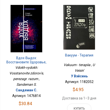
Вакуум - Терапия
Вдох-Выдох:
Восстановите Здоровье,
Vakuum - terapiia , U
Перезагр. Разум
Vdokh-vydokh:
Veisin'
Vosstanovite zdorov'e,
У Вэйсинь
perezagr. razum ,
Артикул: 1182052
Sandeman S.
$4.95
Сандеман С.
Артикул: 1476814
Доставка за 1–3 дня
$30.84
КУПИТЬ