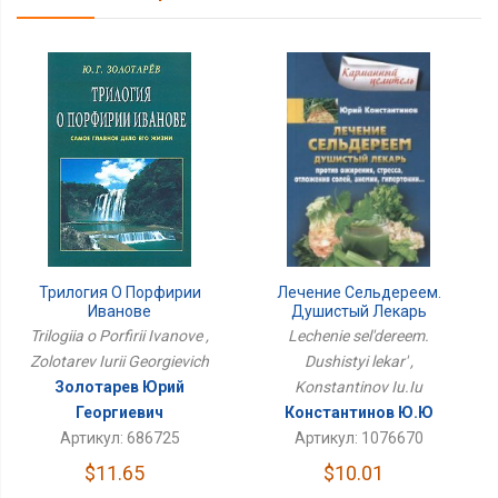
Лечение Сельдереем.
Трилогия О Порфирии
Душистый Лекарь
Иванове
Lechenie sel'dereem.
Trilogiia o Porfirii Ivanove ,
Dushistyi lekar' ,
Zolotarev Iurii Georgievich
Konstantinov Iu.Iu
Золотарев Юрий
Константинов Ю.Ю
Георгиевич
Артикул: 1076670
Артикул: 686725
$10.01
$11.65