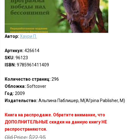
Автор:
Хаури П.
Артикул:
426614
SKU:
96123
ISBN:
9785961411409
Количество страниц:
296
Обложка:
Softcover
Год:
2009
Издательство:
Альпина Паблишер, М(Al'pina Pablisher, M)
Книга на распродаже. Обратите внимание, что
ДОПОЛНИТЕЛЬНЫЕ скидки на данную книгу НЕ
распространяются.
Old Price:
$22.95