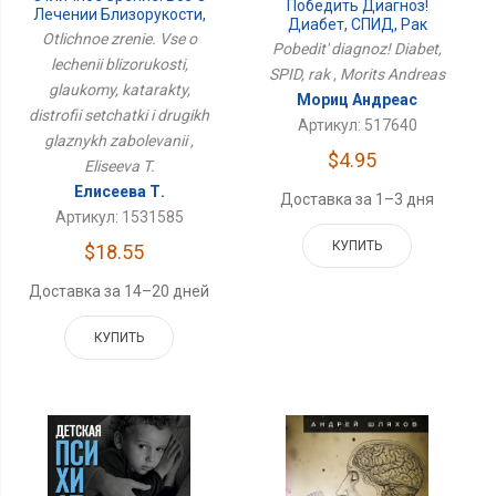
Победить Диагноз!
Лечении Близорукости,
Диабет, СПИД, Рак
Глаукомы, Катаракты,
Otlichnoe zrenie. Vse o
Pobedit' diagnoz! Diabet,
Дистрофии Сетчатки И
lechenii blizorukosti,
Других Глазных
SPID, rak , Morits Andreas
glaukomy, katarakty,
Заболеваний
Мориц Андреас
distrofii setchatki i drugikh
Артикул: 517640
glaznykh zabolevanii ,
$4.95
Eliseeva T.
Елисеева Т.
Доставка за 1–3 дня
Артикул: 1531585
КУПИТЬ
$18.55
Доставка за 14–20 дней
КУПИТЬ