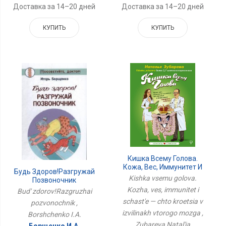
Доставка за 14–20 дней
Доставка за 14–20 дней
КУПИТЬ
КУПИТЬ
Кишка Всему Голова.
Кожа, Вес, Иммунитет И
Будь Здоров!Разгружай
Счастье — Что Кроется В
Kishka vsemu golova.
Позвоночник
Извилинах Второго
Kozha, ves, immunitet i
Bud' zdorov!Razgruzhai
Мозга
schast'e — chto kroetsia v
pozvonochnik ,
izvilinakh vtorogo mozga ,
Borshchenko I.A.
Zubareva Natal'ia
Борщенко И.А.