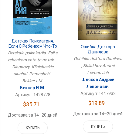
Детская Психиатрия.
Если С Ребенком Что-То
Ошибка Доктора
Не Так... Диагнозы.
Данилова
Detskaia psikhiatriia. Esli s
Клинические Случаи.
Oshibka doktora Danilova
rebenkom chto-to ne tak...
Помощь
, Shliakhov Andrei
Diagnozy. Klinicheskie
Levonovich
sluchai. Pomoshch' ,
Шляхов Андрей
Bekker I.M.
Левонович
Беккер И.М.
Артикул: 1447932
Артикул: 1428778
$19.89
$35.71
Доставка за 14–20 дней
Доставка за 14–20 дней
КУПИТЬ
КУПИТЬ