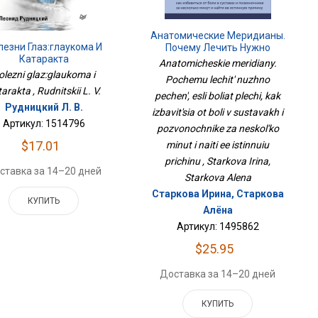
Анатомические Меридианы.
лезни Глаз:глаукома И
Почему Лечить Нужно
Катаракта
Печень, Если Болят Плечи,
Anatomicheskie meridiany.
Как Избавиться От Боли В
olezni glaz:glaukoma i
Pochemu lechit' nuzhno
Суставах И Позвоночнике За
arakta , Rudnitskii L. V.
Несколько Минут И Найти Ее
pechen', esli boliat plechi, kak
Рудницкий Л. В.
Истинную Причину
izbavit'sia ot boli v sustavakh i
Артикул: 1514796
pozvonochnike za neskol'ko
$17.01
minut i naiti ee istinnuiu
prichinu , Starkova Irina,
ставка за 14–20 дней
Starkova Alena
Старкова Ирина, Старкова
КУПИТЬ
Алёна
Артикул: 1495862
$25.95
Доставка за 14–20 дней
КУПИТЬ