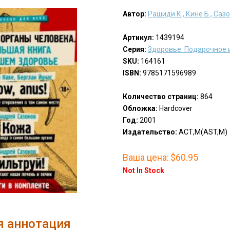
Автор:
Рашиди К., Кине Б., Саз
Артикул:
1439194
Серия:
Здоровье. Подарочное 
SKU:
164161
ISBN:
9785171596989
Количество страниц:
864
Обложка:
Hardcover
Год:
2001
Издательство:
АСТ,М(AST,M)
Ваша цена:
$60.95
Not In Stock
я аннотация