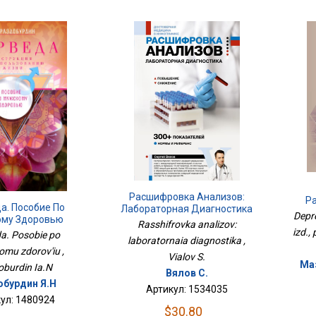
Расшифровка Анализов:
Ра
а. Пособие По
Лабораторная Диагностика
Depre
му Здоровью
Rasshifrovka analizov:
izd.,
da. Posobie po
laboratornaia diagnostika ,
mu zdorov'iu ,
Vialov S.
Маз
burdin Ia.N
Вялов С.
бурдин Я.Н
Артикул: 1534035
ул: 1480924
$30.80