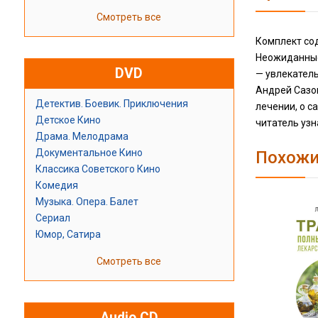
Смотреть все
Комплект сод
Неожиданные 
DVD
— увлекатель
Андрей Сазон
Детектив. Боевик. Приключения
лечении, о с
Детское Кино
читатель узн
Драма. Мелодрама
Документальное Кино
Похожи
Классика Советского Кино
Комедия
Музыка. Опера. Балет
Сериал
Юмор, Сатира
Смотреть все
Audio CD