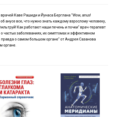
х врачей Каве Рашиди и Йунаса Берглана "Wow, anus!
об анусе все, что нужно знать каждому взрослому человеку,
"Фильтруй! Как работают наши печень и почки" врач-терапевт
, о частых заболеваниях, их симптомах и эффективном
 и правда о самом большом органе" от Андрея Сазанова
м органе.