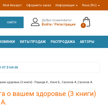
Мой Аккаунт
Оформить заказ
Информация
Язык (RU)
Добро пожаловать!
НАЙТИ
Войти
/
Регистрация
0
НОВИНКИ
ХИТЫ ПРОДАЖ
РАСПРОДАЖА
АВТОРЫ
ОТ $169.00
ем здоровье (3 книги) - Рашиди К., Кине Б., Сазонов А.,Сазонов А.
а о вашем здоровье (3 книги)
 А.