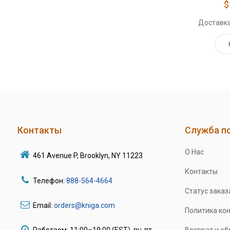
$
Доставка
Контакты
Служба п
О Нас
461 Avenue P, Brooklyn, NY 11223
Контакты
Телефон:
888-564-4664
Статус заказ
Email:
orders@kniga.com
Политика ко
Работаем: 11:00–19:00 (EST), пн-пт
Возврат и о