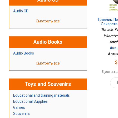
Audio CD
Травник. П
Смотреть все
Лекарств
Travnik. P
lekarstve
Audio Books
Anish
Ани
Audio Books
Артик
$
Смотреть все
Доставка
Toys and Souvenirs
Educational and training materials
Educational Supplies
Games
Souvenirs