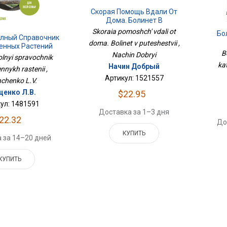
Скорая Помощь Вдали От
Дома. Болинет В
Путешествии
Skoraia pomoshch' vdali ot
Бо
олный Справочник
doma. Bolinet v puteshestvii ,
енных Растений
B
Nachin Dobryi
olnyi spravochnik
kat
Начин Добрый
nnykh rastenii ,
Артикул: 1521557
chenko L.V.
щенко Л.В.
$22.95
ул: 1481591
Доставка за 1–3 дня
22.32
До
КУПИТЬ
 за 14–20 дней
КУПИТЬ