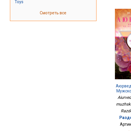
Toys
Смотреть все
Аюрвед
Мужско
Aiurve
muzhsko
Razdo
Раздо
Артик