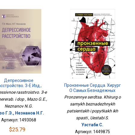
Депрессивное
Пронзенные Сердца. Хирург
сстройство. 3-Е Изд.,
О Самых Безнадежных
Перераб. И Доп
ssivnoe rasstroistvo. 3-e
Пациентах И Попытках Их
Pronzennye serdtsa. Khirurg o
 pererab. i dop , Mazo G.E.,
Спасти
samykh beznadezhnykh
Neznanov N.G.
patsientakh i popytkakh ikh
о Г.Э., Незнанов Н.Г.
spasti , Uestabi S.
Артикул: 1493068
Уэстаби С.
$25.79
Артикул: 1449875