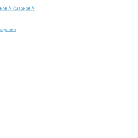
онов А.,Сазонов А.
издание