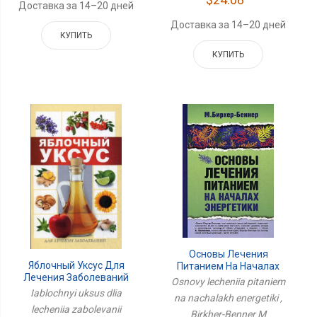
Доставка за 14–20 дней
Доставка за 14–20 дней
КУПИТЬ
КУПИТЬ
Основы Лечения
Яблочный Уксус Для
Питанием На Началах
Лечения Заболеваний
Энергетики
Osnovy lecheniia pitaniem
Iablochnyi uksus dlia
na nachalakh energetiki ,
lecheniia zabolevanii
Birkher-Benner M