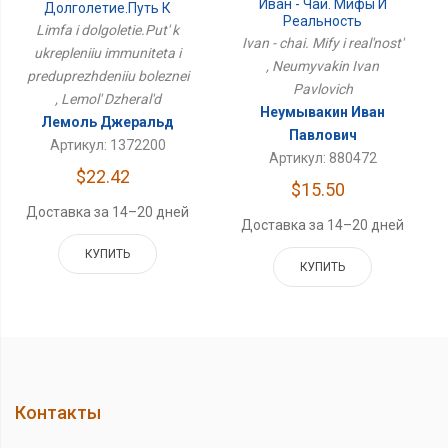
Иван - Чай. Мифы И
Долголетие.Путь К
Реальность
Укреплению
Limfa i dolgoletie.Put' k
Иммунитета И
Ivan - chai. Mify i real'nost'
ukrepleniiu immuniteta i
Предупреждению
, Neumyvakin Ivan
preduprezhdeniiu boleznei
Болезней
Pavlovich
, Lemol' Dzheral'd
Неумывакин Иван
Лемоль Джеральд
Павлович
Артикул: 1372200
Артикул: 880472
$22.42
$15.50
Доставка за 14–20 дней
Доставка за 14–20 дней
КУПИТЬ
КУПИТЬ
Контакты