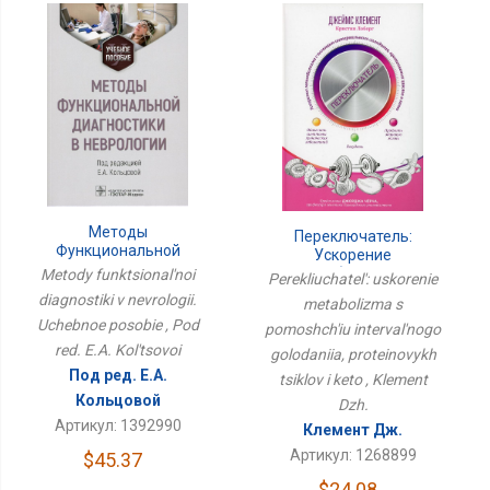
Методы
Переключатель:
Функциональной
Ускорение
Диагностики В
Метаболизма С
Metody funktsional'noi
Perekliuchatel': uskorenie
Неврологии. Учебное
Помощью
diagnostiki v nevrologii.
metabolizma s
Пособие
Интервального
Uchebnoe posobie , Pod
Голодания, Протеиновых
pomoshch'iu interval'nogo
Циклов И Кето
red. E.A. Kol'tsovoi
golodaniia, proteinovykh
Под ред. Е.А.
tsiklov i keto , Klement
Кольцовой
Dzh.
Артикул: 1392990
Клемент Дж.
Артикул: 1268899
$45.37
$24.08