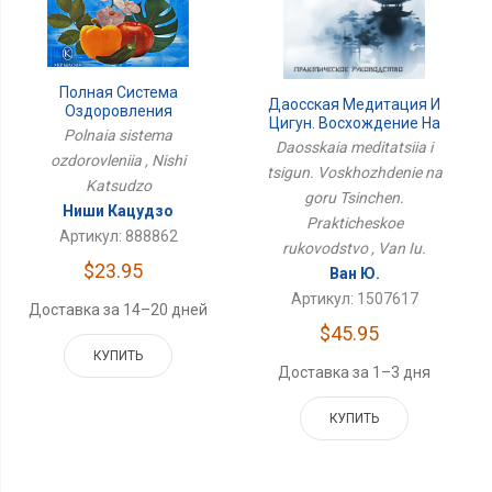
Полная Система
Даосская Медитация И
Оздоровления
Цигун. Восхождение На
Polnaia sistema
Гору Цинчэн.
Daosskaia meditatsiia i
Практическое
ozdorovleniia , Nishi
tsigun. Voskhozhdenie na
Руководство
Katsudzo
goru Tsinchen.
Ниши Кацудзо
Prakticheskoe
Артикул: 888862
rukovodstvo , Van Iu.
$23.95
Ван Ю.
Артикул: 1507617
Доставка за 14–20 дней
$45.95
КУПИТЬ
Доставка за 1–3 дня
КУПИТЬ