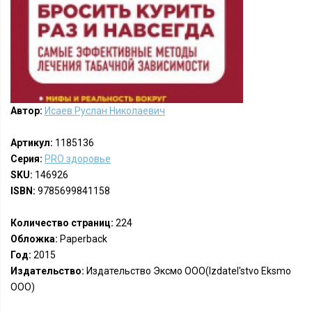
Автор:
Исаев Руслан Николаевич
Артикул:
1185136
Серия:
PRO здоровье
SKU:
146926
ISBN:
9785699841158
Количество страниц:
224
Обложка:
Paperback
Год:
2015
Издательство:
Издательство Эксмо ООО(Izdatel'stvo Eksmo
OOO)