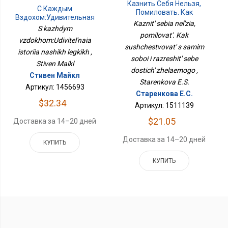
Казнить Себя Нельзя,
С Каждым
Помиловать. Как
Вздохом:Удивительная
Существовать С Самим
Kaznit' sebia nel'zia,
История Наших Легких
S kazhdym
Собой И Разрешить
pomilovat'. Kak
Себе Достичь
vzdokhom:Udivitel'naia
sushchestvovat' s samim
Желаемого
istoriia nashikh legkikh ,
soboi i razreshit' sebe
Stiven Maikl
dostich' zhelaemogo ,
Стивен Майкл
Starenkova E.S.
Артикул: 1456693
Старенкова Е.С.
$32.34
Артикул: 1511139
$21.05
Доставка за 14–20 дней
Доставка за 14–20 дней
КУПИТЬ
КУПИТЬ