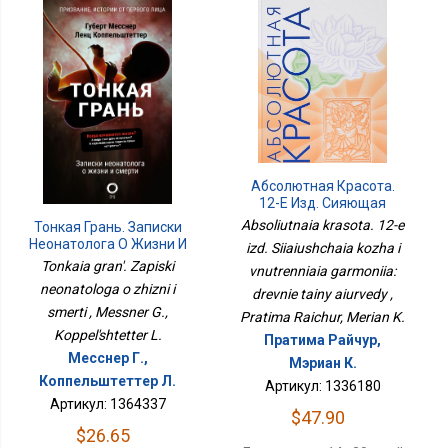
Абсолютная Красота.
12-Е Изд. Сияющая
Кожа И Внутренняя
Absoliutnaia krasota. 12-e
Тонкая Грань. Записки
Гармония: Древние
Неонатолога О Жизни И
izd. Siiaiushchaia kozha i
Тайны Аюрведы
Смерти
Tonkaia gran'. Zapiski
vnutrenniaia garmoniia:
neonatologa o zhizni i
drevnie tainy aiurvedy ,
smerti , Messner G.,
Pratima Raichur, Merian K.
Koppel'shtetter L.
Пратима Райчур,
Месснер Г.,
Мэриан К.
Коппельштеттер Л.
Артикул: 1336180
Артикул: 1364337
$47.90
$26.65