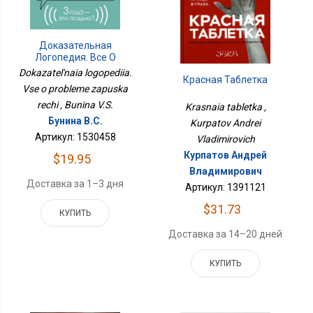
Доказательная
Логопедия. Все О
Проблеме Запуска Речи
Dokazatel'naia logopediia.
Красная Таблетка
Vse o probleme zapuska
rechi , Bunina V.S.
Krasnaia tabletka ,
Бунина В.С.
Kurpatov Andrei
Артикул: 1530458
Vladimirovich
Курпатов Андрей
$19.95
Владимирович
Доставка за 1–3 дня
Артикул: 1391121
$31.73
КУПИТЬ
Доставка за 14–20 дней
КУПИТЬ