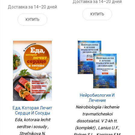
Доставка за 14–20 дней
Доставка за 14–20 дней
КУПИТЬ
КУПИТЬ
Нейробиология И
Лечение
Травматической
Neirobiologiia i lechenie
Еда, Которая Лечит
Диссоциации. В 2-Х Тт.
Сердце И Сосуды
travmaticheskoi
(комплект)
Eda, kotoraia lechit
dissotsiatsii. V 2-kh tt.
serdtse i sosudy ,
(komplekt) , Lanius U.F.,
Strel'nikova N.
Polsen S.L., Korrigan F.M.