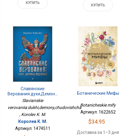
КУПИТЬ
КУПИТЬ
Славянские
Ботанические Мифы
Верования:духи,демоны,чудовища
Slavianskie
Botanicheskie mify
verovaniia:dukhi,demony,chudovishcha
Артикул: 1622652
, Korolev K. M.
$34.95
Королев К. М.
Артикул: 1474511
Доставка за 1–3 дня