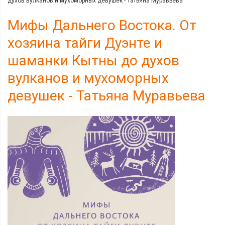
духов вулканов и мухоморных девушек - Татьяна Муравьева
Мифы Дальнего Востока. От
хозяина тайги Дуэнте и
шаманки Кытны до духов
вулканов и мухоморных
девушек - Татьяна Муравьева