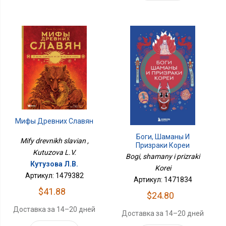
Мифы Древних Славян
Боги, Шаманы И
Mify drevnikh slavian ,
Призраки Кореи
Kutuzova L.V.
Bogi, shamany i prizraki
Кутузова Л.В.
Korei
Артикул: 1479382
Артикул: 1471834
$41.88
$24.80
Доставка за 14–20 дней
Доставка за 14–20 дней