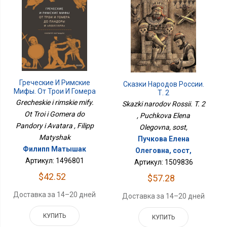
Греческие И Римские
Сказки Народов России.
Мифы. От Трои И Гомера
Т. 2
До Пандоры И Аватара
Grecheskie i rimskie mify.
Skazki narodov Rossii. T. 2
Ot Troi i Gomera do
, Puchkova Elena
Pandory i Avatara , Filipp
Olegovna, sost,
Matyshak
Пучкова Елена
Филипп Матышак
Олеговна, сост,
Артикул: 1496801
Артикул: 1509836
$42.52
$57.28
Доставка за 14–20 дней
Доставка за 14–20 дней
КУПИТЬ
КУПИТЬ