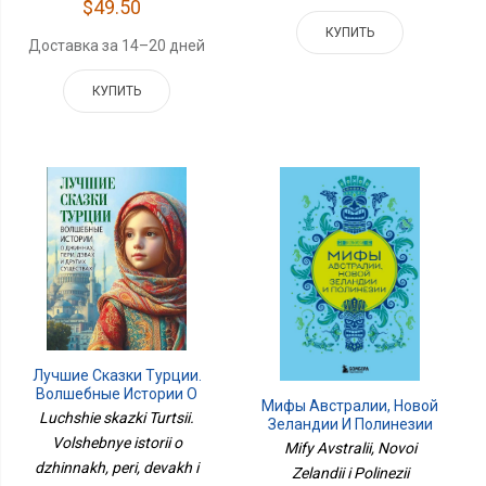
$49.50
КУПИТЬ
Доставка за 14–20 дней
КУПИТЬ
Лучшие Сказки Турции.
Волшебные Истории О
Мифы Австралии, Новой
Джиннах, Пери, Дэвах И
Luchshie skazki Turtsii.
Зеландии И Полинезии
Других Существах
Volshebnye istorii o
Mify Avstralii, Novoi
dzhinnakh, peri, devakh i
Zelandii i Polinezii