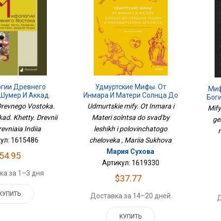
гии Древнего
Удмуртские Мифы. От
Миф
 Шумер И Аккад.
Инмара И Матери Солнца До
Боги
наанеи. Древний
Свадьбы Леших И
Симв
 Drevnego Vostoka.
Udmurtskie mify. Ot Inmara i
Mify
Древняя Индия
Половинчатого Человека
ad. Khetty. Drevnii
Materi solntsa do svad'by
ger
revniaia Indiia
leshikh i polovinchatogo
m
ул: 1615486
cheloveka , Mariia Sukhova
Мария Сухова
54.95
Артикул: 1619330
ка за 1–3 дня
$37.77
КУПИТЬ
Доставка за 14–20 дней
Д
КУПИТЬ