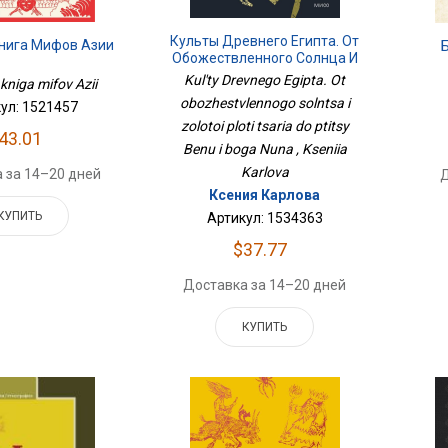
Культы Древнего Египта. От
нига Мифов Азии
Обожествленного Солнца И
Золотой Плоти Царя До
Kul'ty Drevnego Egipta. Ot
 kniga mifov Azii
Птицы Бену И Бога Нуна
obozhestvlennogo solntsa i
ул: 1521457
zolotoi ploti tsaria do ptitsy
43.01
Benu i boga Nuna , Kseniia
Karlova
 за 14–20 дней
Д
Ксения Карлова
КУПИТЬ
Артикул: 1534363
$37.77
Доставка за 14–20 дней
КУПИТЬ