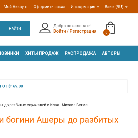
Мой Аккаунт
Оформить заказ
Информация
Язык (RU)
Добро пожаловать!
НАЙТИ
Войти
/
Регистрация
0
НОВИНКИ
ХИТЫ ПРОДАЖ
РАСПРОДАЖА
АВТОРЫ
ОТ $169.00
ы до разбитых скрижалей и Иова - Михаил Вогман
и богини Ашеры до разбитых