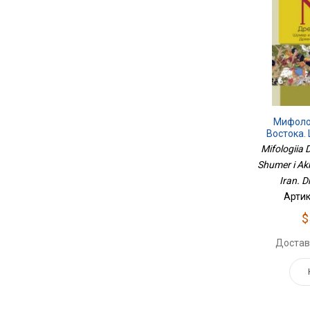
Мифоло
Востока.
Хетты. Ха
Mifologiia
Иран. 
Shumer i Akk
Iran. D
Артик
$
Достав