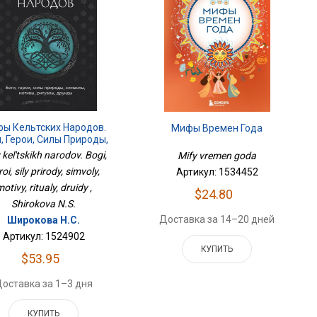
ы Кельтских Народов.
Мифы Времен Года
, Герои, Силы Природы,
олы, Мотивы, Ритуалы,
 kel'tskikh narodov. Bogi,
Mify vremen goda
Друиды
oi, sily prirody, simvoly,
Артикул: 1534452
otivy, ritualy, druidy ,
$24.80
Shirokova N.S.
Доставка за 14–20 дней
Широкова Н.С.
Артикул: 1524902
КУПИТЬ
$53.95
оставка за 1–3 дня
КУПИТЬ