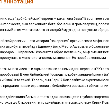
я аннотация
них, еще "добиблейских" евреев — какая она была? Вероятнее всего
ых божеств, сын верховного бога: бог-воин и громовержец, побеж
енным Богом — и таким, что от людей Ему угодны не пустые обряд
ейской религии — это история "покорения" архаического мифа, поп
 их атрибуты перейдут Единому Богу. Место Ашеры, его божествен
народом — Израилем. Изменится образ вселенной, миф сменят исто
м проступать в монотеистическом мышлении. Но преображенными.
а так много имен — и скрывается ли за ними один персонаж? Кто т
прообразы? В чем библейский Господь подобен ханаанейскому Ба’
 и Язва? Кто такой "Гелель, сын Зари"? Как разбитые скрижали М
е предания нашли отражения в библейских рассказах об изгнании
коведа Михаила Вогмана — это вдохновляющее и глубоко творческ
истоков до Откровения и труднейших этических дилемм Книги Иов