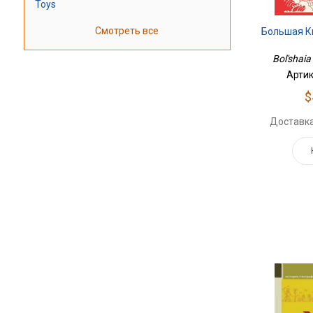
Toys
Смотреть все
Большая К
Bol'shaia
Артик
$
Доставка