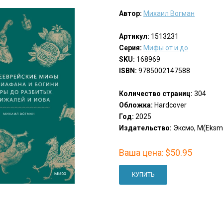
Автор:
Михаил Вогман
Артикул:
1513231
Серия:
Мифы от и до
SKU:
168969
ISBN:
9785002147588
Количество страниц:
304
Обложка:
Hardcover
Год:
2025
Издательство:
Эксмо, М(Eksm
Ваша цена:
$50.95
КУПИТЬ