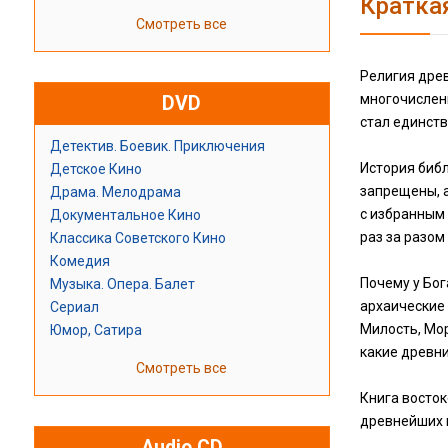
Кратка
Смотреть все
Религия древ
многочисленн
DVD
стал единств
Детектив. Боевик. Приключения
История библ
Детское Кино
запрещены, а
Драма. Мелодрама
с избранным 
Документальное Кино
раз за разо
Классика Советского Кино
Комедия
Почему у Бог
Музыка. Опера. Балет
архаические 
Сериал
Милость, Мор
Юмор, Сатира
какие древни
Смотреть все
Книга восто
древнейших 
Audio CD