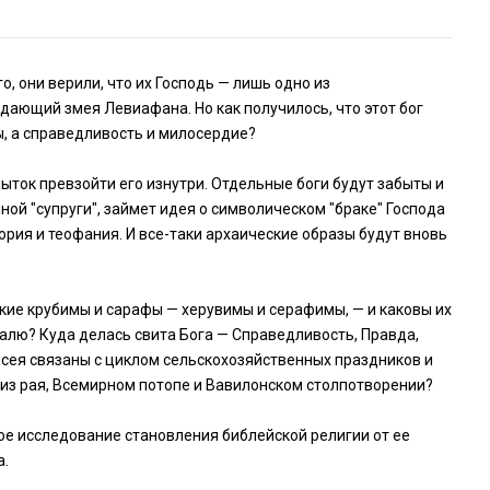
, они верили, что их Господь — лишь одно из
дающий змея Левиафана. Но как получилось, что этот бог
ы, а справедливость и милосердие?
ыток превзойти его изнутри. Отдельные боги будут забыты и
ной "супруги", займет идея о символическом "браке" Господа
рия и теофания. И все-таки архаические образы будут вновь
акие крубимы и сарафы — херувимы и серафимы, — и каковы их
алю? Куда делась свита Бога — Справедливость, Правда,
оисея связаны с циклом сельскохозяйственных праздников и
 из рая, Всемирном потопе и Вавилонском столпотворении?
ое исследование становления библейской религии от ее
а.