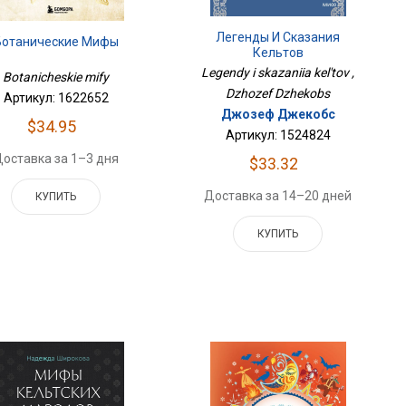
Легенды И Сказания
Ботанические Мифы
Кельтов
Legendy i skazaniia kel'tov ,
Botanicheskie mify
Dzhozef Dzhekobs
Артикул: 1622652
Джозеф Джекобс
$34.95
Артикул: 1524824
оставка за 1–3 дня
$33.32
Доставка за 14–20 дней
КУПИТЬ
КУПИТЬ