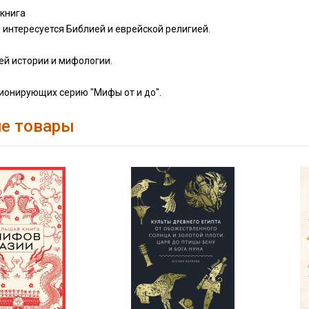
 книга
о интересуется Библией и еврейской религией.
ей истории и мифологии.
ионирующих серию "Мифы от и до".
е товары