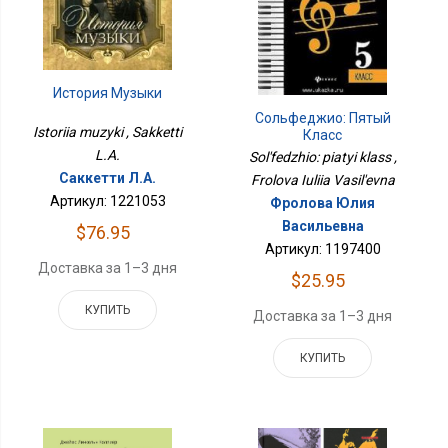
История Музыки
Сольфеджио: Пятый
Istoriia muzyki , Sakketti
Класс
L.A.
Sol'fedzhio: piatyi klass ,
Саккетти Л.А.
Frolova Iuliia Vasil'evna
Артикул: 1221053
Фролова Юлия
Васильевна
$76.95
Артикул: 1197400
Доставка за 1–3 дня
$25.95
КУПИТЬ
Доставка за 1–3 дня
КУПИТЬ