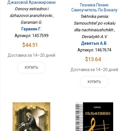
Джазовой Аранжировки
Техника Пения:
Osnovy estradnoi i
Самоучитель По Вокалу
Для Начинающих
dzhazovoi aranzhirovki ,
Tekhnika peniia:
Garanian G.
Samouchitel' po vokalu
Гаранян Г.
dlia nachinaiushchikh ,
Артикул: 1457599
Deviatykh A.V.
Девятых А.В.
$44.51
Артикул: 1467674
Доставка за 14–20 дней
$13.64
КУПИТЬ
Доставка за 14–20 дней
КУПИТЬ