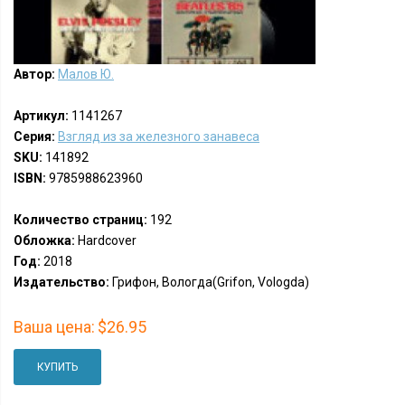
Автор:
Малов Ю.
Артикул:
1141267
Серия:
Взгляд из за железного занавеса
SKU:
141892
ISBN:
9785988623960
Количество страниц:
192
Обложка:
Hardcover
Год:
2018
Издательство:
Грифон, Вологда(Grifon, Vologda)
Ваша цена:
$26.95
КУПИТЬ