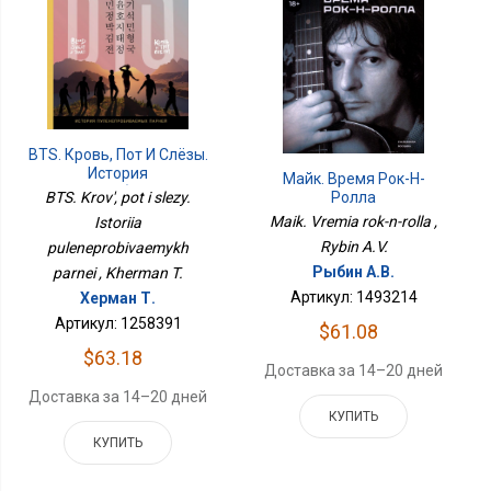
BTS. Кровь, Пот И Слёзы.
История
Майк. Время Рок-Н-
Пуленепробиваемых
Ролла
BTS. Krov', pot i slezy.
Парней
Maik. Vremia rok-n-rolla ,
Istoriia
Rybin A.V.
puleneprobivaemykh
Рыбин А.В.
parnei , Kherman T.
Артикул: 1493214
Херман Т.
Артикул: 1258391
$61.08
$63.18
Доставка за 14–20 дней
Доставка за 14–20 дней
КУПИТЬ
КУПИТЬ