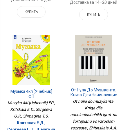
Доставка за 14–20 дней
КУПИТЬ
КУПИТЬ
От Нуля До Музыканта.
Музыка 4кл [Учебник]
Книга Для Начинающих
ФП
Играть На Фортепиано
Ot nulia do muzykanta.
Muzyka 4kl [Uchebnik] FP ,
Во Взрослом Возрасте
Kniga dlia
Kritskaia E.D., Sergeeva
nachinaiushchikh igrat' na
G.P., Shmagina T.S.
fortepiano vo vzroslom
Критская Е.Д.,
vozraste , Zhitinskaia A.A.
Сергеева Г.П., Шмагина