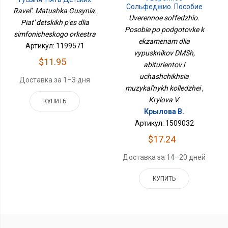
Сольфеджио. Пособие
Пьес Для
Ravel'. Matushka Gusynia.
По Подготовке К
Симфонического
Uverennoe sol'fedzhio.
Piat' detskikh p'es dlia
Экзаменам Для
Оркестра
Posobie po podgotovke k
Выпускников ДМШ,
simfonicheskogo orkestra
Абитуриентов И
ekzamenam dlia
Артикул: 1199571
Учащихся Музыкальных
vypusknikov DMSh,
Колледжей
$11.95
abiturientov i
uchashchikhsia
Доставка за 1–3 дня
muzykal'nykh kolledzhei ,
Krylova V.
КУПИТЬ
Крылова В.
Артикул: 1509032
$17.24
Доставка за 14–20 дней
КУПИТЬ