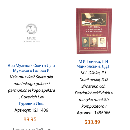
М.И. Глинка, П.И.
Вся Музыка? Сюита Для
Чайковский, Д.Д.
Мужского Голоса И
Шостакович.
M.I. Glinka, P.I.
Гармонического
Патриотический Дух В
Vsia muzyka? Siuita dlia
Chaikovskii, D.D.
Спектра
Музыке Русских
muzhskogo golosa i
Композиторов
Shostakovich.
garmonicheskogo spektra
Patrioticheskii dukh v
, Gurevich Lev
muzyke russkikh
Гуревич Лев
kompozitorov
Артикул: 1211406
Артикул: 1496966
$8.95
$33.89
Доставка за 1–3 дня