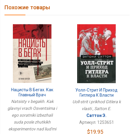
Похожие товары
Нацисты В Бегах. Как
Уолл-Стрит И Приход
Главный Врач
Гитлера К Власти
Освенцима И Его
Natsisty v begakh. Kak
Uoll-strit i prikhod Gitlera k
Соратники Избежали
glavnyi vrach Osventsima i
vlasti , Satton E.
Суда После Жутких
ego soratniki izbezhali
Экспериментов Над
Саттон Э.
Людьми
suda posle zhutkikh
Артикул: 1253651
eksperimentov nad liud'mi
$19.95