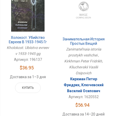
Холокост. Убийство
Занимательная История
Евреев В 1933-1945 Гг
Простых Вещей
Kholokost. Ubiistvo evreev
Zanimatel'naia istoriia
v 1933-1945 gg
prostykh veshchei ,
Артикул: 196137
Kirkhman Peter Fridrikh,
$36.95
Kliuchevskii Vasilii
Osipovich
Доставка за 1–3 дня
Кирхман Петер
Фридрих, Ключевский
КУПИТЬ
Василий Осипович
Артикул: 1620552
$56.94
Доставка за 14–20 дней