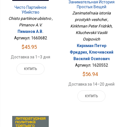
Занимательная История
Простых Вещей
Чисто Партийное
Убийство
Zanimatel'naia istoriia
Chisto partiinoe ubiistvo ,
prostykh veshchei ,
Pimanov A.V.
Kirkhman Peter Fridrikh,
Пиманов А.В.
Kliuchevskii Vasilii
Артикул: 1660682
Osipovich
Кирхман Петер
$45.95
Фридрих, Ключевский
Доставка за 1–3 дня
Василий Осипович
Артикул: 1620552
КУПИТЬ
$56.94
Доставка за 14–20 дней
КУПИТЬ