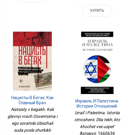
КУПИТЬ
Нацисты В Бегах. Как
Израиль И Палестина.
Главный Врач
История Отношений.
Освенцима И Его
Natsisty v begakh. Kak
Для Тех, Кто Хочет Все
Izrail' i Palestina. Istoriia
Соратники Избежали
glavnyi vrach Osventsima i
Успеть
Суда После Жутких
otnoshenii. Dlia tekh, kto
ego soratniki izbezhali
Экспериментов Над
khochet vse uspet'
Людьми
suda posle zhutkikh
Артикул: 1660634