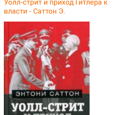
Уолл-стрит и приход Гитлера к
власти - Саттон Э.