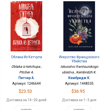
Искусство Французского
Облака Из Кетчупа
Убийства
Iskusstvo frantsuzskogo
Oblaka iz ketchupa ,
ubiistva , Kembridzh K.
Pitcher A.
Кембридж К.
Питчер А.
Артикул: 1448535
Артикул: 1246644
$36.95
$23.53
Доставка за 1–3 дня
Доставка за 14–20 дней