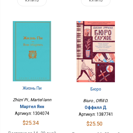
КУПИТЬ
КУПИТЬ
Жизнь Пи
Бюро
Zhizn' Pi , Martel Iann
Biuro , Offill D.
Мартел Янн
Оффилл Д.
Артикул: 1304074
Артикул: 1387741
$25.34
$25.50