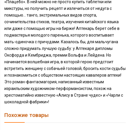
«Плацебо». В ней можно не просто купить таблетки или
микстуры, но получить рецепт и излечиться от недуга с
помощью... танго, экстремальных видов спорта,
сочинительства стихов, театра, изучения китайского языка
или даже с помощью игры на бирже! Аптекарь берет себе в
подмастерья молодого паренька, которого воспитывает
мать-одиночка с причудами. Казалось бы, для мальчугана
сложно придумать лучшую судьбу: у Аптекаря дипломы
Оксфорда и Кембриджа, премии Вольфа и Лейдена. Но
начинается волшебная игра, в которой герою предстоит
встретить женщину с собачьей головой, бросить кости судьбы
и познакомиться с обществом настоящих кавалеров аптеки!
Это роман-фантасмагория, написанный известным
израильским художником-перформансистом, похож на
хрестоматийно известную «Алису в Стране чудес» и «Чарли с
шоколадной фабрики»!
Похожие товары