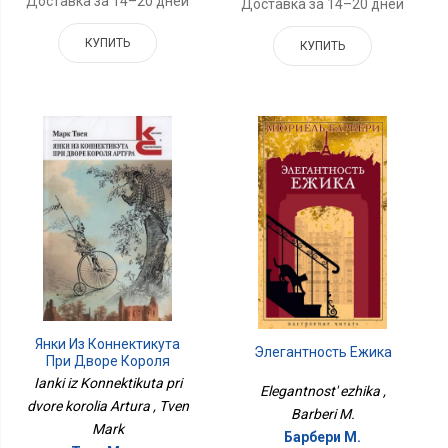
Доставка за 14–20 дней
Доставка за 14–20 дней
КУПИТЬ
КУПИТЬ
Янки Из Коннектикута
Элегантность Ежика
При Дворе Короля
Артура
Ianki iz Konnektikuta pri
Elegantnost' ezhika ,
dvore korolia Artura , Tven
Barberi M.
Mark
Барбери М.