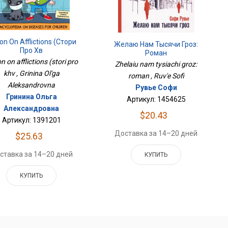
ion On Afflictions (стори
Желаю Нам Тысячи Гроз:
Про Хв
Роман
on on afflictions (stori pro
Zhelaiu nam tysiachi groz:
khv , Grinina Ol'ga
roman , Ruv'e Sofi
Aleksandrovna
Рувье Софи
Гринина Ольга
Артикул: 1454625
Александровна
$20.43
Артикул: 1391201
Доставка за 14–20 дней
$25.63
ставка за 14–20 дней
КУПИТЬ
КУПИТЬ