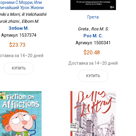
орники С Морри, Или
личайший Урок Жизни
iki s Morri, ili Velichaishii
Грета
urok zhizni , Elbom M.
Элбом М.
Greta , Ros M. S.
Артикул: 1537374
Рос М. С.
Артикул: 1500341
$23.73
$20.48
ставка за 14–20 дней
Доставка за 14–20 дней
КУПИТЬ
КУПИТЬ