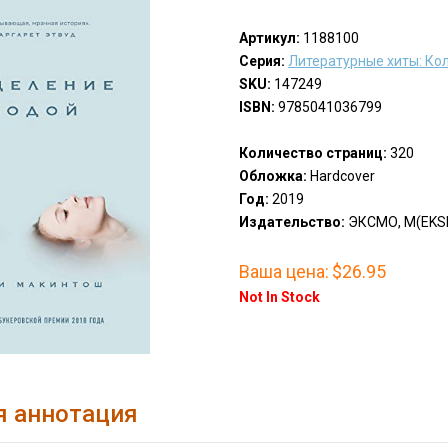
Артикул:
1188100
Серия:
Литературные хиты: Ко
SKU:
147249
ISBN:
9785041036799
Количество страниц:
320
Обложка:
Hardcover
Год:
2019
Издательство:
ЭКСМО, М(EKS
Ваша цена:
$26.95
Not In Stock
я аннотация