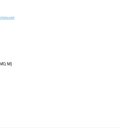
ллекция
MO, M)