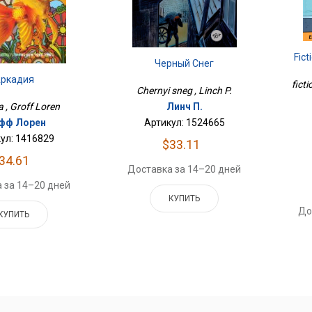
Fict
Черный Снег
ркадия
ficti
Chernyi sneg , Linch P.
a , Groff Loren
Линч П.
фф Лорен
Артикул: 1524665
ул: 1416829
$33.11
34.61
Доставка за 14–20 дней
 за 14–20 дней
КУПИТЬ
До
КУПИТЬ