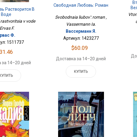
Вт
Свободная Любовь: Роман
Ве
вь Растворится В
Vtorn
Воде
Svobodnaia liubov': roman ,
 rastvoritsia v vode
Vassermann Ia.
 Ervas F.
Вассерманн Я.
рвас Ф.
Артикул: 1423277
ул: 1511737
$60.09
31.46
До
Доставка за 14–20 дней
 за 14–20 дней
КУПИТЬ
КУПИТЬ