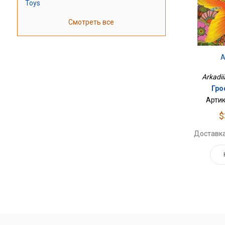
Toys
Смотреть все
А
Arkadii
Гро
Артик
$
Доставка