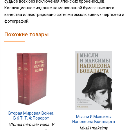
судьбе всех без исключения японских броненосцев.
Коллекционное издание на мелованной бумаге высшего
качества иллюстрировано сотнями эксклюзивных чертежей и
фотографий.
Похожие товары
Вторая Мировая Война.
Мысли И Максимы
В 6 Т. Т. 4: Поворот
Наполеона Бонапарта
Судьбы. В 2 Кн. Кн.1:
Vtoraia mirovaia voina. V
Mysli i maksimy
Нападение Японии. Кн. 2: