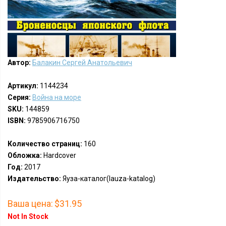
Автор:
Балакин Сергей Анатольевич
Артикул:
1144234
Серия:
Война на море
SKU:
144859
ISBN:
9785906716750
Количество страниц:
160
Обложка:
Hardcover
Год:
2017
Издательство:
Яуза-каталог(Iauza-katalog)
Ваша цена:
$31.95
Not In Stock