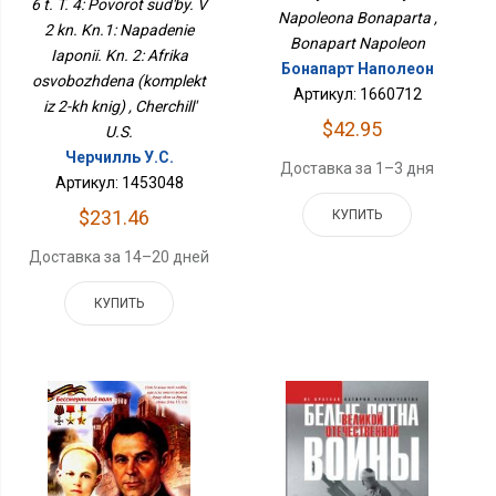
6 t. T. 4: Povorot sud'by. V
Африка Освобождена
Napoleona Bonaparta ,
(комплект Из 2-Х Книг)
2 kn. Kn.1: Napadenie
Bonapart Napoleon
Iaponii. Kn. 2: Afrika
Бонапарт Наполеон
osvobozhdena (komplekt
Артикул: 1660712
iz 2-kh knig) , Cherchill'
$42.95
U.S.
Черчилль У.С.
Доставка за 1–3 дня
Артикул: 1453048
$231.46
КУПИТЬ
Доставка за 14–20 дней
КУПИТЬ