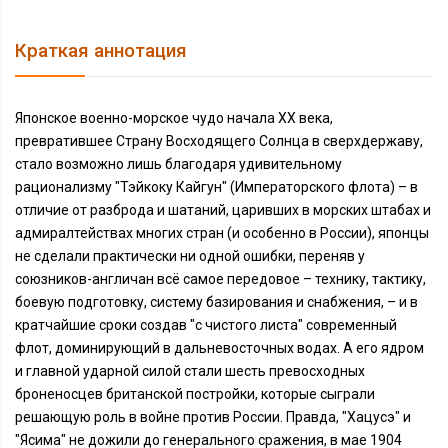
Краткая аннотация
Японское военно-морское чудо начала XX века,
превратившее Страну Восходящего Солнца в сверхдержаву,
стало возможно лишь благодаря удивительному
рационализму "Тэйкоку Кайгун" (Императорского флота) – в
отличие от разброда и шатаний, царивших в морских штабах и
адмиралтействах многих стран (и особенно в России), японцы
не сделали практически ни одной ошибки, переняв у
союзников-англичан всё самое передовое – технику, тактику,
боевую подготовку, систему базирования и снабжения, – и в
кратчайшие сроки создав "с чистого листа" современный
флот, доминирующий в дальневосточных водах. А его ядром
и главной ударной силой стали шесть превосходных
броненосцев британской постройки, которые сыграли
решающую роль в войне против России. Правда, "Хацусэ" и
"Ясима" не дожили до генерального сражения, в мае 1904