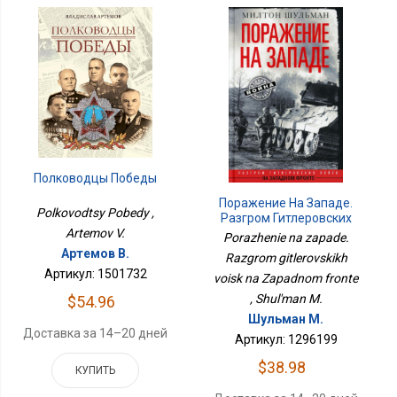
Полководцы Победы
Поражение На Западе.
Polkovodtsy Pobedy ,
Разгром Гитлеровских
Artemov V.
Войск На Западном
Porazhenie na zapade.
Фронте
Артемов В.
Razgrom gitlerovskikh
Артикул: 1501732
voisk na Zapadnom fronte
, Shul'man M.
$54.96
Шульман М.
Доставка за 14–20 дней
Артикул: 1296199
$38.98
КУПИТЬ