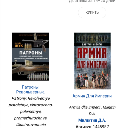
Доставка за 14–20 дней
КУПИТЬ
Патроны:
Револьверные,
Армия Для Империи
Пистолетные,
Patrony: Revol'vernye,
Винтовочно-
pistoletnye, vintovochno-
Пулеметные,
Armiia dlia imperii , Miliutin
Промежуточные.
pulemetnye,
D.A.
Иллюстрированная
promezhutochnye.
Милютин Д.А.
Энциклопедия
Illiustrirovannaia
Артикул: 1445987