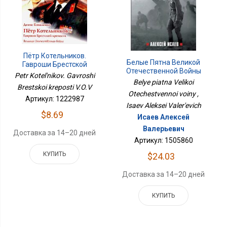
Пётр Котельников.
Белые Пятна Великой
Гавроши Брестской
Отечественной Войны
Крепости В.О.В
Petr Kotel'nikov. Gavroshi
Belye piatna Velikoi
Brestskoi kreposti V.O.V
Otechestvennoi voiny ,
Артикул: 1222987
Isaev Aleksei Valer'evich
$8.69
Исаев Алексей
Валерьевич
Доставка за 14–20 дней
Артикул: 1505860
КУПИТЬ
$24.03
Доставка за 14–20 дней
КУПИТЬ