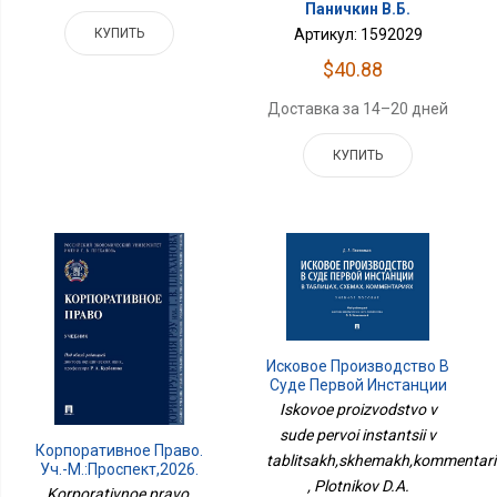
Паничкин В.Б.
КУПИТЬ
Артикул: 1592029
$40.88
Доставка за 14–20 дней
КУПИТЬ
Исковое Производство В
Суде Первой Инстанции
В
Iskovoe proizvodstvo v
Таблицах,схемах,комментариях.Уч.п
sude pervoi instantsii v
Корпоративное Право.
tablitsakh,skhemakh,kommentari
Уч.-М.:Проспект,2026.
, Plotnikov D.A.
249561
Korporativnoe pravo.