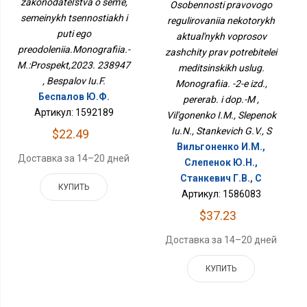
Некоторых Актуальных
Преодоления.Монография.-
zakonodatel'stva o sem'e,
Osobennosti pravovogo
Вопросов Защиты Прав
М.:Проспект,2023.
semeinykh tsennostiakh i
regulirovaniia nekotorykh
Потребителей
238947
puti ego
Медицинских Услуг.
aktual'nykh voprosov
Монография. -2-Е Изд.,
preodoleniia.Monografiia.-
zashchity prav potrebitelei
Перераб. И Доп.-М
M.:Prospekt,2023. 238947
meditsinskikh uslug.
, Bespalov Iu.F.
Monografiia. -2-e izd.,
Беспалов Ю.Ф.
pererab. i dop.-M ,
Артикул: 1592189
Vil'gonenko I.M., Slepenok
Iu.N., Stankevich G.V., S
$22.49
Вильгоненко И.М.,
Доставка за 14–20 дней
Слепенок Ю.Н.,
Станкевич Г.В., С
КУПИТЬ
Артикул: 1586083
$37.23
Доставка за 14–20 дней
КУПИТЬ