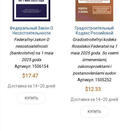
Федеральный Закон О
Градостроительный
Несостоятельности
Кодекс Российской
(банкротстве) На 1 Мая
Федерации На 1 Мая
Federal'nyi zakon O
Gradostroitel'nyi kodeks
2025 Года
2025 Года. Со Всеми
nesostoiatel'nosti
Rossiiskoi Federatsii na 1
Изменениями,
(bankrotstve) na 1 maia
maia 2025 goda. So vsemi
Законопроектами И
Постановлениями Судов
2025 goda
izmeneniiami,
Артикул: 1506154
zakonoproektami i
postanovleniiami sudov
$17.47
Артикул: 1505252
Доставка за 14–20 дней
$12.33
КУПИТЬ
Доставка за 14–20 дней
КУПИТЬ