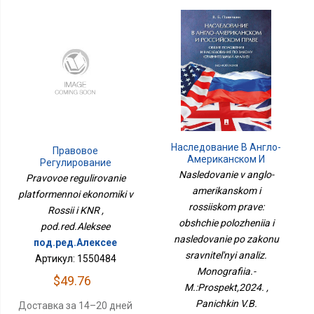
Наследование В Англо-
Правовое
Американском И
Регулирование
Российском Праве:
Платформенной
Nasledovanie v anglo-
Pravovoe regulirovanie
Общие Положения И
Экономики В России И
amerikanskom i
platformennoi ekonomiki v
Наследование По
КНР
Закону Сравнительный
rossiiskom prave:
Rossii i KNR ,
Анализ. Монография.-
obshchie polozheniia i
pod.red.Aleksee
М.:Проспект,2024.
nasledovanie po zakonu
под.ред.Алексее
sravnitel'nyi analiz.
Артикул: 1550484
Monografiia.-
$49.76
M.:Prospekt,2024. ,
Panichkin V.B.
Доставка за 14–20 дней