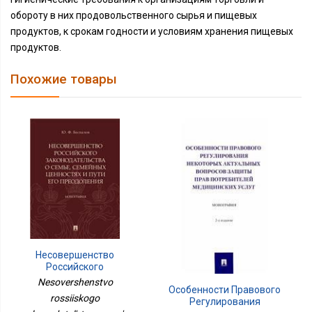
обороту в них продовольственного сырья и пищевых
продуктов, к срокам годности и условиям хранения пищевых
продуктов.
Похожие товары
Несовершенство
Российского
Законодательства О
Nesovershenstvo
Особенности Правового
Семье, Семейных
rossiiskogo
Регулирования
Ценностях И Пути Его