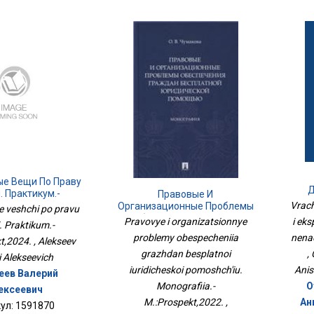
е Вещи По Праву
Д
. Практикум.-
Правовые И
Эксп
Vrach
оспект,2024.
Организационные Проблемы
 veshchi po pravu
Обеспечения Граждан
Pravovye i organizatsionnye
i ek
. Praktikum.-
Бесплатной Юридической
problemy obespecheniia
nena
t,2024. , Alekseev
Помощью. Монография.-
grazhdan besplatnoi
М.:Проспект,2022.
,
i Alekseevich
iuridicheskoi pomoshch'iu.
Anis
еев Валерий
Monografiia.-
О
ексеевич
M.:Prospekt,2022. ,
Ан
ул: 1591870