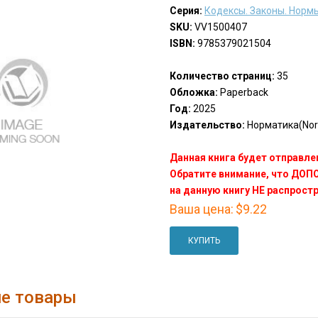
Серия:
Кодексы. Законы. Норм
SKU:
VV1500407
ISBN:
9785379021504
Количество страниц:
35
Обложка:
Paperback
Год:
2025
Издательство:
Норматика(Nor
Данная книга будет отправлен
Обратите внимание, что ДО
на данную книгу НЕ распрост
Ваша цена:
$9.22
КУПИТЬ
е товары