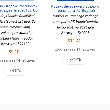
ный Кодекс Российской
Кодекс Внутреннего Водного
ерации На 2026 Год. Со
Транспорта РФ. Водный
семи Изменениями,
Кодекс РФ По Сост. На 2026
dnyi kodeks Rossiiskoi
Kodeks vnutrennego vodnogo
Законопроектами И
Год
eratsii na 2026 god. So
transporta RF. Vodnyi kodeks
становлениями Судов
vsemi izmeneniiami,
RF po sost. na 2026 god
zakonoproektami i
Артикул: 1549035
ostanovleniiami sudov
$11.41
Артикул: 1522180
Доставка за 14–20 дней
$9.10
КУПИТЬ
ставка за 14–20 дней
КУПИТЬ