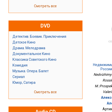
Смотреть все
DVD
Детектив. Боевик. Приключения
Детское Кино
Драма. Мелодрама
Документальное Кино
Классика Советского Кино
Недвижимы
Комедия
России
Музыка. Опера. Балет
М.:Пр
Nedvizhimye
Сериал
Rossii
Юмор, Сатира
M.:Prospek
Valeri
Смотреть все
Алекс
Ал
Артик
Audio CD