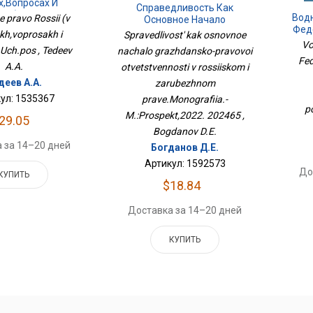
х,вопросах И
Справедливость Как
тах).Уч.пос
Вод
 pravo Rossii (v
Основное Начало
Фед
Гражданско-Правовой
h,voprosakh i
Spravedlivost' kak osnovnoe
В
Ответственности В
Vo
.Uch.pos , Tedeev
nachalo grazhdansko-pravovoi
Российском И Зарубежном
Fed
По
A.A.
otvetstvennosti v rossiiskom i
Праве.Монография.-
М.:Проспект,2022. 202465
деев А.А.
zarubezhnom
ул: 1535367
prave.Monografiia.-
p
M.:Prospekt,2022. 202465 ,
29.05
Bogdanov D.E.
 за 14–20 дней
Богданов Д.Е.
Артикул: 1592573
До
КУПИТЬ
$18.84
Доставка за 14–20 дней
КУПИТЬ