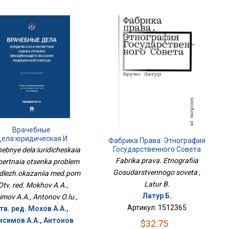
Врачебные
ела:юридическая И
Фабрика Права. Этнография
ертная Оценка Проблем
Государственного Совета
ebnye dela:iuridicheskaia
Ненадлеж.оказания
Fabrika prava. Etnografiia
spertnaia otsenka problem
Мед.пом
Gosudarstvennogo soveta ,
dlezh.okazaniia med.pom
Latur B.
 Otv. red. Mokhov A.A.,
Латур Б.
imov A.A., Antonov O.Iu.,
Артикул: 1512365
тв. ред. Мохов А.А.,
исимов А.А., Антонов
$32.75